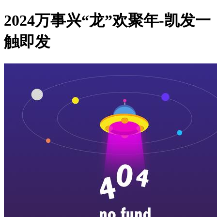
2024万事兴“龙”欢聚年-凯发一
触即发