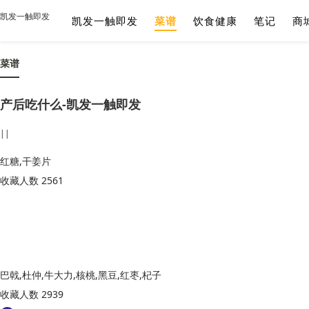
凯发一触即发
凯发一触即发
菜谱
饮食健康
笔记
商
菜谱
产后吃什么-凯发一触即发
||
红糖,干姜片
收藏人数 2561
巴戟,杜仲,牛大力,核桃,黑豆,红枣,杞子
收藏人数 2939