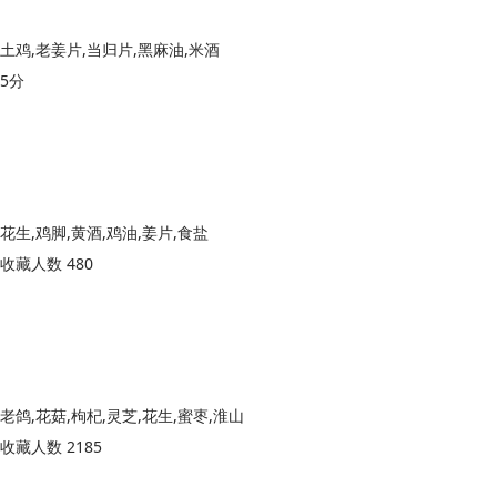
土鸡,老姜片,当归片,黑麻油,米酒
5分
花生,鸡脚,黄酒,鸡油,姜片,食盐
收藏人数 480
老鸽,花菇,枸杞,灵芝,花生,蜜枣,淮山
收藏人数 2185