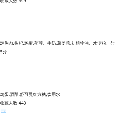
收藏人数 449
鸡胸肉,枸杞,鸡蛋,荸荠、牛奶,葱姜蒜末,植物油、水淀粉、盐
5分
鸡蛋,酒酿,舒可曼红方糖,饮用水
收藏人数 443