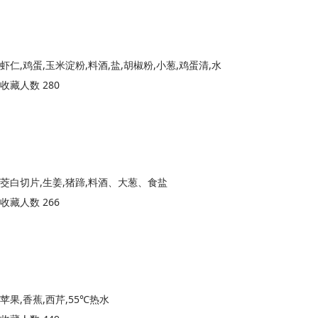
虾仁,鸡蛋,玉米淀粉,料酒,盐,胡椒粉,小葱,鸡蛋清,水
收藏人数 280
茭白切片,生姜,猪蹄,料酒、大葱、食盐
收藏人数 266
苹果,香蕉,西芹,55℃热水