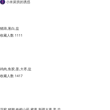
小米厨房的诱惑
猪蹄,葱白,盐
收藏人数 1111
鸡肉,鱼胶,姜,大枣,盐
收藏人数 1417
花胶,猪脚,铁棍山药,蜜枣,新疆大枣,姜,盐