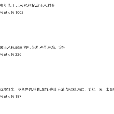
虫草花,干贝,芡实,枸杞,甜玉米,排骨
收藏人数 1003
嫩玉米粒,豌豆,枸杞,菠萝,鸡蛋,冰糖、淀粉
收藏人数 226
优质粳米、草鱼净肉,猪骨,腐竹,香菜,麻油,胡椒粉,精盐、姜丝、葱、太白
收藏人数 197