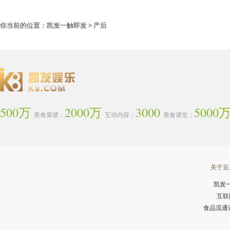
你当前的位置：
凯发一触即发
> 产后
500万
2000万
3000
5000
美食菜谱；
互动内容；
美食课堂；
关于豆
凯发
互联
食品流通许可