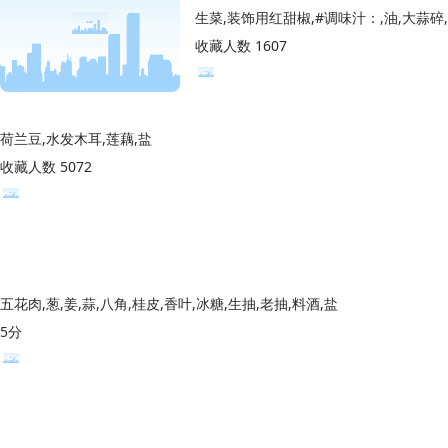
收藏人数 1607
荷兰豆,水发木耳,莲藕,盐
收藏人数 5072
五花肉,葱,姜,蒜,八角,桂皮,香叶,冰糖,生抽,老抽,料酒,盐
5分