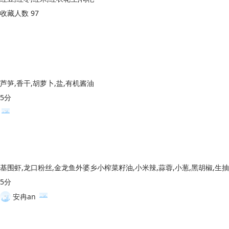
收藏人数 97
芦笋,香干,胡萝卜,盐,有机酱油
5分
5分
安冉an