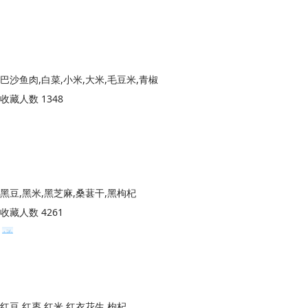
巴沙鱼肉,白菜,小米,大米,毛豆米,青椒
收藏人数 1348
黑豆,黑米,黑芝麻,桑葚干,黑枸杞
收藏人数 4261
红豆,红枣,红米,红衣花生,枸杞