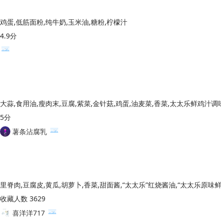
鸡蛋,低筋面粉,纯牛奶,玉米油,糖粉,柠檬汁
4.9分
5分
薯条沾腐乳
收藏人数 3629
喜洋洋717