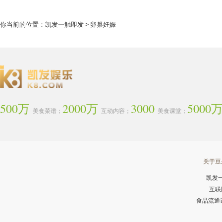
你当前的位置：
凯发一触即发
> 卵巢妊娠
500万
2000万
3000
5000
美食菜谱；
互动内容；
美食课堂；
关于豆
凯发
互联
食品流通许可