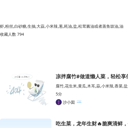
虾,粉丝,白砂糖,生抽,大蒜,小米辣,葱,耗油,盐,松茸酱油或者蒸鱼豉油,油
收藏人数 794
凉拌腐竹#做道懒人菜，轻松享
腐竹,花生米,黄瓜,木耳,蒜,小米辣,香菜,
5分
沙小囡
吃生菜，龙年生财🔥脆爽清鲜，