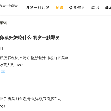
凯发一触即发
凯发一触即发
菜谱
饮食健康
笔记
商
菜谱
卵巢妊娠吃什么-凯发一触即发
||
鹅蛋,西红柿,水淀粉,盐,沙拉汁,橄榄油,芹菜碎
收藏人数 1687
虾子,青菜,鱿鱼卷,青椒,洋葱,豆腐,西兰花
5分