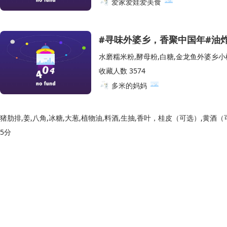
爱家爱娃爱美食
#寻味外婆乡，香聚中国年#油
水磨糯米粉,酵母粉,白糖,金龙鱼外婆乡小
收藏人数 3574
多米的妈妈
猪肋排,姜,八角,冰糖,大葱,植物油,料酒,生抽,香叶，桂皮（可选）,黄酒
5分