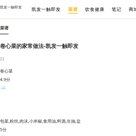
凯发一触即发
凯发一触即发
菜谱
饮食健康
笔记
商
菜谱
卷心菜的家常做法-凯发一触即发
||
卷心菜
4.9分
包菜,粉丝,肉沫,小米椒,食用油,料酒,生抽,盐
5分