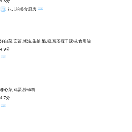
4.8分
花儿的美食厨房
洋白菜,面酱,蚝油,生抽,醋,糖,葱姜蒜干辣椒,食用油
4.9分
卷心菜,鸡蛋,辣椒粉
4.7分