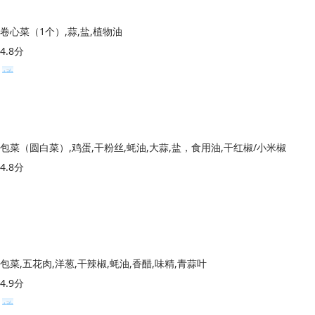
卷心菜（1个）,蒜,盐,植物油
4.8分
包菜（圆白菜）,鸡蛋,干粉丝,蚝油,大蒜,盐，食用油,干红椒/小米椒
4.8分
包菜,五花肉,洋葱,干辣椒,蚝油,香醋,味精,青蒜叶
4.9分