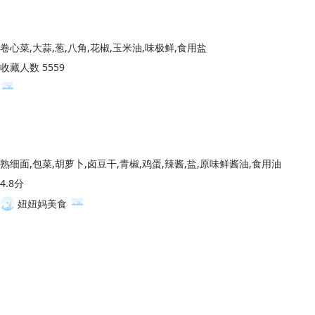
卷心菜,大蒜,葱,八角,花椒,玉米油,味极鲜,食用盐
收藏人数 5559
熟细面,包菜,胡萝卜,卤豆干,青椒,鸡蛋,辣酱,盐,原味鲜酱油,食用油
4.8分
妞妞妈美食