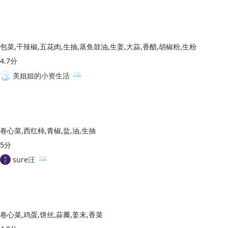
包菜,干辣椒,五花肉,生抽,蒸鱼鼓油,生姜,大蒜,香醋,胡椒粉,生粉
4.7分
美姐姐的小资生活
卷心菜,西红柿,青椒,盐,油,生抽
5分
sure汪
卷心菜,鸡蛋,饼丝,蒜瓣,姜末,香菜