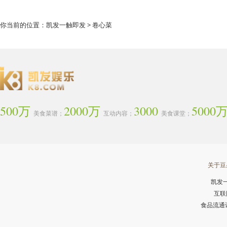
你当前的位置：
凯发一触即发
> 卷心菜
500万
2000万
3000
5000
美食菜谱；
互动内容；
美食课堂；
关于豆
凯发
互联
食品流通许可