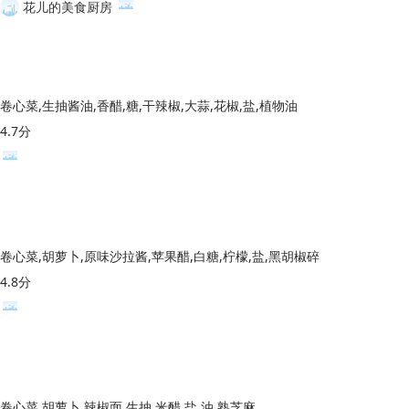
花儿的美食厨房
卷心菜,生抽酱油,香醋,糖,干辣椒,大蒜,花椒,盐,植物油
4.7分
卷心菜,胡萝卜,原味沙拉酱,苹果醋,白糖,柠檬,盐,黑胡椒碎
4.8分
卷心菜,胡萝卜,辣椒面,生抽,米醋,盐,油,熟芝麻