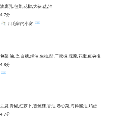
油腐乳,包菜,花椒,大蒜,盐,油
4.7分
四毛家的小窝
包菜,油,盐,白糖,蚝油,生抽,醋,干辣椒,蒜瓣,花椒,红尖椒
4.8分
豆腐,青椒,红萝卜,杏鲍菇,香油,卷心菜,海鲜酱油,鸡蛋
4.7分