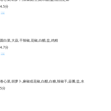
4.5分
圆白菜,大蒜,干辣椒,花椒,白醋,盐,鸡精
4.7分
卷心菜,胡萝卜,麻椒或花椒,白醋,白糖,辣椒干,蒜瓣,盐,水
5分