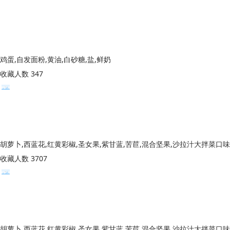
鸡蛋,自发面粉,黄油,白砂糖,盐,鲜奶
收藏人数 347
胡萝卜,西蓝花,红黄彩椒,圣女果,紫甘蓝,苦苣,混合坚果,沙拉汁大拌菜口味
收藏人数 3707
胡萝卜,西蓝花,红黄彩椒,圣女果,紫甘蓝,苦苣,混合坚果,沙拉汁大拌菜口味