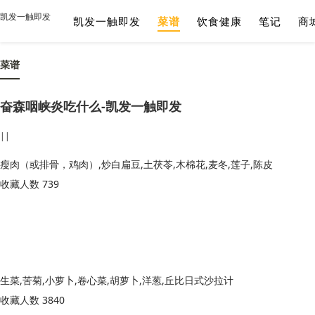
凯发一触即发
凯发一触即发
菜谱
饮食健康
笔记
商
菜谱
奋森咽峡炎吃什么-凯发一触即发
||
瘦肉（或排骨，鸡肉）,炒白扁豆,土茯苓,木棉花,麦冬,莲子,陈皮
收藏人数 739
生菜,苦菊,小萝卜,卷心菜,胡萝卜,洋葱,丘比日式沙拉计
收藏人数 3840