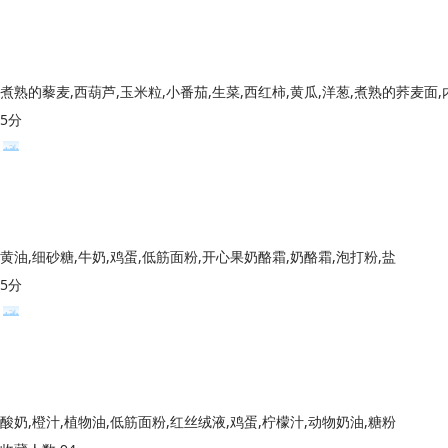
5分
黄油,细砂糖,牛奶,鸡蛋,低筋面粉,开心果奶酪霜,奶酪霜,泡打粉,盐
5分
酸奶,橙汁,植物油,低筋面粉,红丝绒液,鸡蛋,柠檬汁,动物奶油,糖粉