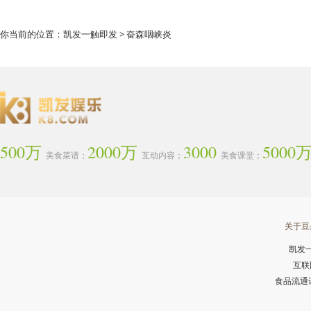
你当前的位置：
凯发一触即发
> 奋森咽峡炎
500万
2000万
3000
5000
美食菜谱；
互动内容；
美食课堂；
关于豆
凯发
互联
食品流通许可