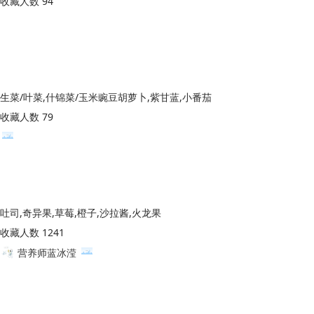
收藏人数 94
生菜/叶菜,什锦菜/玉米豌豆胡萝卜,紫甘蓝,小番茄
收藏人数 79
吐司,奇异果,草莓,橙子,沙拉酱,火龙果
收藏人数 1241
营养师蓝冰滢