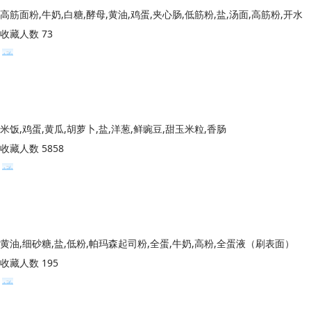
高筋面粉,牛奶,白糖,酵母,黄油,鸡蛋,夹心肠,低筋粉,盐,汤面,高筋粉,开水
收藏人数 73
米饭,鸡蛋,黄瓜,胡萝卜,盐,洋葱,鲜豌豆,甜玉米粒,香肠
收藏人数 5858
黄油,细砂糖,盐,低粉,帕玛森起司粉,全蛋,牛奶,高粉,全蛋液（刷表面）
收藏人数 195