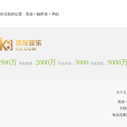
你当前的位置：
凯发一触即发
> 孕妇
500万
2000万
3000
5000
美食菜谱；
互动内容；
美食课堂；
关于豆
凯发
互联
食品流通许可