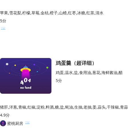
苹果,雪花梨,柠檬,草莓,金桔,橙子,山楂,红枣,冰糖,红茶,清水
5分
鸡蛋羹（超详细）
鸡蛋,温水,盐,食用油,葱花,海鲜酱油,醋
5分
猪肝,洋葱,青椒,红椒,淀粉,料酒,糖,盐,蚝油,生抽,老抽,姜,蒜头,干辣椒,青
4.9分
蜜桃厨房