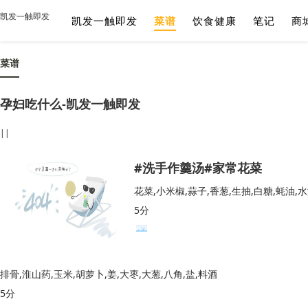
凯发一触即发
凯发一触即发
菜谱
饮食健康
笔记
商
菜谱
孕妇吃什么-凯发一触即发
||
#洗手作羹汤#家常花菜
花菜,小米椒,蒜子,香葱,生抽,白糖,蚝油,
5分
排骨,淮山药,玉米,胡萝卜,姜,大枣,大葱,八角,盐,料酒
5分