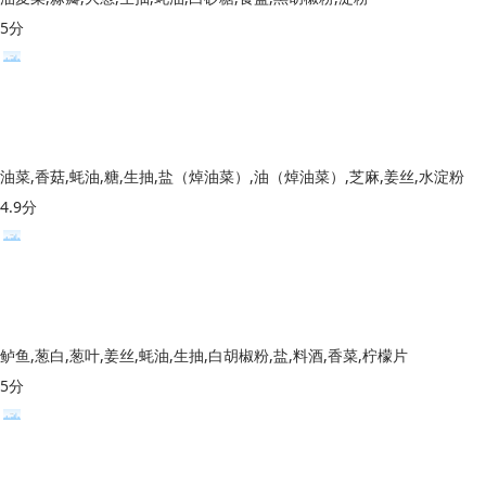
5分
油菜,香菇,蚝油,糖,生抽,盐（焯油菜）,油（焯油菜）,芝麻,姜丝,水淀粉
4.9分
鲈鱼,葱白,葱叶,姜丝,蚝油,生抽,白胡椒粉,盐,料酒,香菜,柠檬片
5分