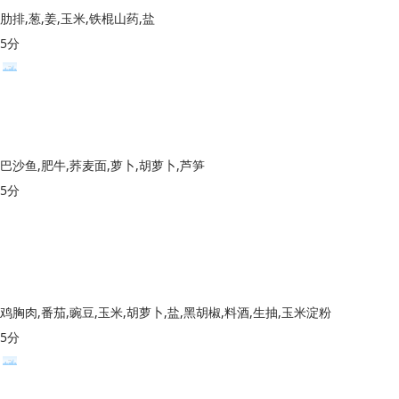
肋排,葱,姜,玉米,铁棍山药,盐
5分
巴沙鱼,肥牛,荞麦面,萝卜,胡萝卜,芦笋
5分
鸡胸肉,番茄,豌豆,玉米,胡萝卜,盐,黑胡椒,料酒,生抽,玉米淀粉
5分