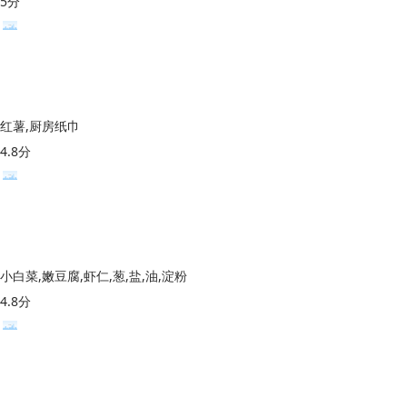
5分
红薯,厨房纸巾
4.8分
小白菜,嫩豆腐,虾仁,葱,盐,油,淀粉
4.8分