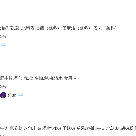
活虾,姜,葱,盐,料酒,香醋（蘸料）,芝麻油（蘸料）,姜末（蘸料）
5分
肥牛片,番茄,蒜,盐,生抽,蚝油,清水,食用油
5分
茹絮
牛肉,葱姜蒜,八角,桂皮,香叶,花椒,干辣椒,草果,老抽,生抽,盐,冰糖,胡椒粉