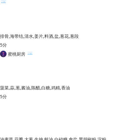
排骨,海带结,清水,姜片,料酒,盐,葱花,葱段
5分
蜜桃厨房
菠菜,蒜,葱,酱油,陈醋,白糖,鸡精,香油
5分
油麦菜,蒜瓣,大葱,生抽,蚝油,白砂糖,食盐,黑胡椒粉,淀粉