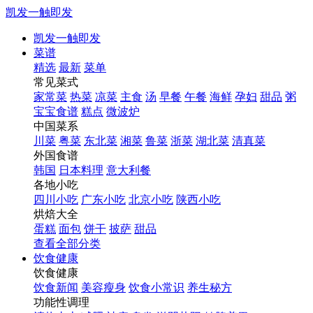
凯发一触即发
凯发一触即发
菜谱
精选
最新
菜单
常见菜式
家常菜
热菜
凉菜
主食
汤
早餐
午餐
海鲜
孕妇
甜品
粥
宝宝食谱
糕点
微波炉
中国菜系
川菜
粤菜
东北菜
湘菜
鲁菜
浙菜
湖北菜
清真菜
外国食谱
韩国
日本料理
意大利餐
各地小吃
四川小吃
广东小吃
北京小吃
陕西小吃
烘焙大全
蛋糕
面包
饼干
披萨
甜品
查看全部分类
饮食健康
饮食健康
饮食新闻
美容瘦身
饮食小常识
养生秘方
功能性调理