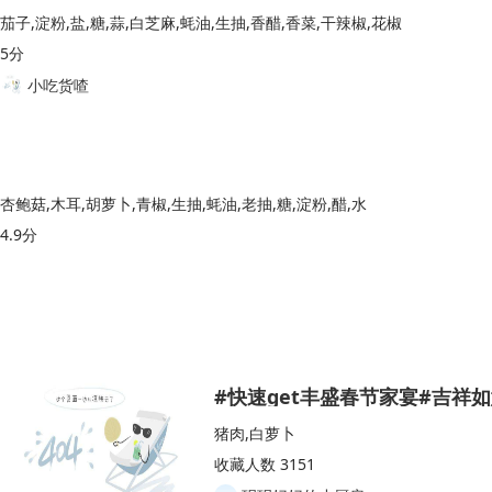
茄子,淀粉,盐,糖,蒜,白芝麻,蚝油,生抽,香醋,香菜,干辣椒,花椒
5分
小吃货喳
杏鲍菇,木耳,胡萝卜,青椒,生抽,蚝油,老抽,糖,淀粉,醋,水
4.9分
#快速get丰盛春节家宴#吉祥
猪肉,白萝卜
收藏人数 3151