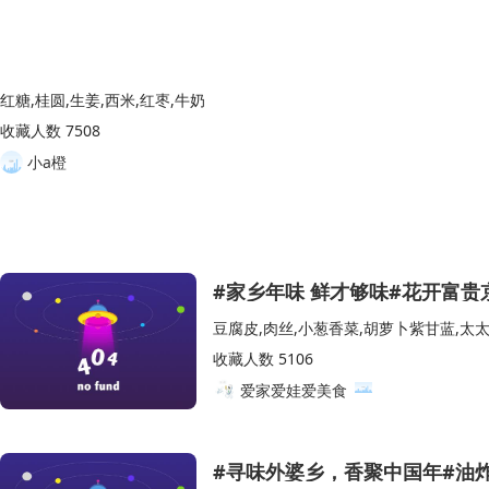
红糖,桂圆,生姜,西米,红枣,牛奶
收藏人数 7508
小a橙
#家乡年味 鲜才够味#花开富贵
收藏人数 5106
爱家爱娃爱美食
#寻味外婆乡，香聚中国年#油