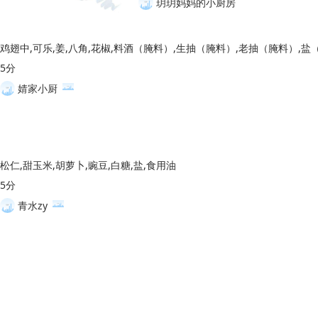
玥玥妈妈的小厨房
5分
婧家小厨
松仁,甜玉米,胡萝卜,豌豆,白糖,盐,食用油
5分
青水zy