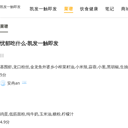
凯发一触即发
凯发一触即发
菜谱
饮食健康
笔记
商
菜谱
忧郁吃什么-凯发一触即发
||
5分
安冉an
鸡蛋,低筋面粉,纯牛奶,玉米油,糖粉,柠檬汁
4.9分