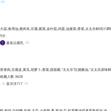
5分
薯条沾腐乳
收藏人数 3628
喜洋洋717
虾,粉丝,白砂糖,生抽,大蒜,小米辣,葱,耗油,盐,松茸酱油或者蒸鱼豉油,油