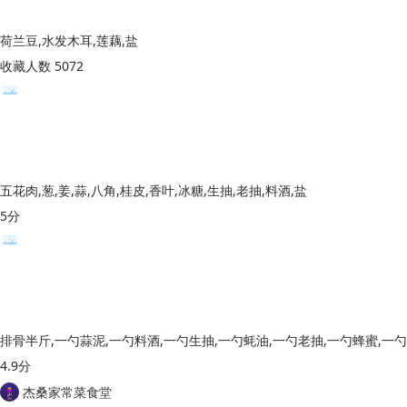
荷兰豆,水发木耳,莲藕,盐
收藏人数 5072
五花肉,葱,姜,蒜,八角,桂皮,香叶,冰糖,生抽,老抽,料酒,盐
5分
4.9分
杰桑家常菜食堂