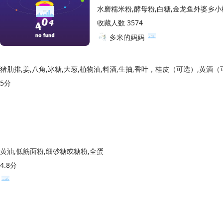
水磨糯米粉,酵母粉,白糖,金龙鱼外婆乡小
收藏人数 3574
多米的妈妈
猪肋排,姜,八角,冰糖,大葱,植物油,料酒,生抽,香叶，桂皮（可选）,黄酒
5分
黄油,低筋面粉,细砂糖或糖粉,全蛋
4.8分