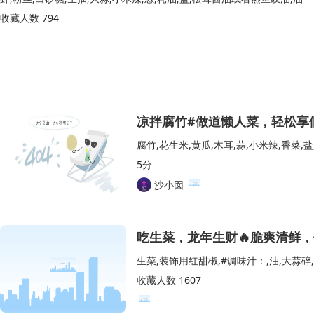
收藏人数 794
凉拌腐竹#做道懒人菜，轻松享
腐竹,花生米,黄瓜,木耳,蒜,小米辣,香菜,
5分
沙小囡
吃生菜，龙年生财🔥脆爽清鲜，
收藏人数 1607