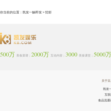
你当前的位置：
凯发一触即发
> 忧郁
500万
2000万
3000
5000
美食菜谱；
互动内容；
美食课堂；
关于豆
凯发
互联
食品流通许可