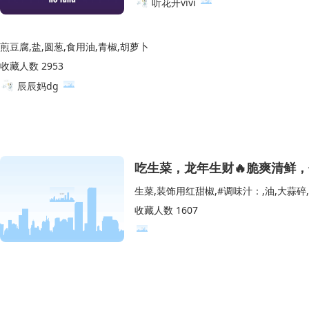
听花开vivi
煎豆腐,盐,圆葱,食用油,青椒,胡萝卜
收藏人数 2953
辰辰妈dg
吃生菜，龙年生财🔥脆爽清鲜，
收藏人数 1607