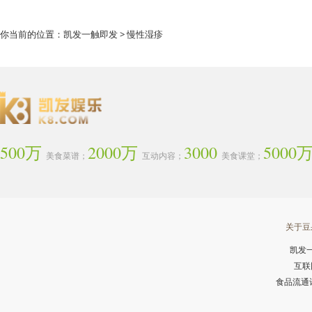
你当前的位置：
凯发一触即发
> 慢性湿疹
500万
2000万
3000
5000
美食菜谱；
互动内容；
美食课堂；
关于豆
凯发
互联
食品流通许可