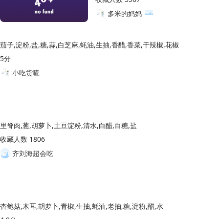
多米的妈妈
茄子,淀粉,盐,糖,蒜,白芝麻,蚝油,生抽,香醋,香菜,干辣椒,花椒
5分
小吃货喳
里脊肉,葱,胡萝卜,土豆淀粉,清水,白醋,白糖,盐
收藏人数 1806
齐刘海超会吃
杏鲍菇,木耳,胡萝卜,青椒,生抽,蚝油,老抽,糖,淀粉,醋,水