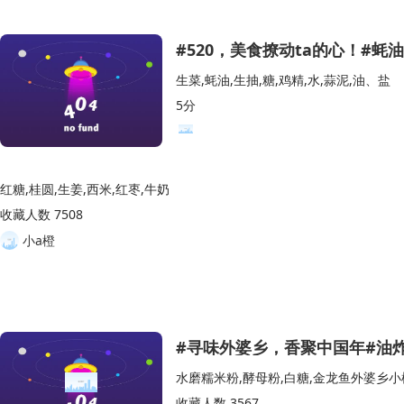
#520，美食撩动ta的心！#蚝
生菜,蚝油,生抽,糖,鸡精,水,蒜泥,油、盐
5分
红糖,桂圆,生姜,西米,红枣,牛奶
收藏人数 7508
小a橙
#寻味外婆乡，香聚中国年#油
水磨糯米粉,酵母粉,白糖,金龙鱼外婆乡小
收藏人数 3567