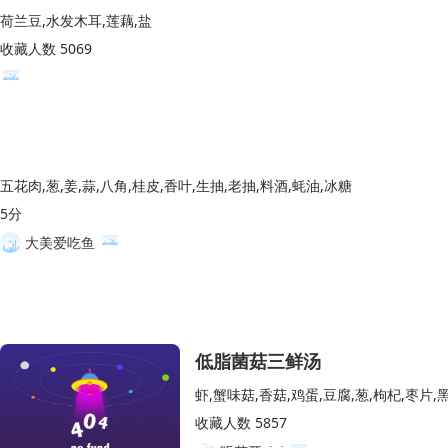
荷兰豆,水发木耳,莲藕,盐
收藏人数 5069
五花肉,葱,姜,蒜,八角,桂皮,香叶,生抽,老抽,料酒,蚝油,冰糖
5分
大美爱吃鱼
低脂菌菇三鲜汤
虾,蟹味菇,香菇,鸡蛋,豆腐,葱,枸杞,枣片,
收藏人数 5857