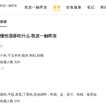
凯发一触即发
凯发一触即发
菜谱
饮食健康
笔记
商
菜谱
慢性湿疹吃什么-凯发一触即发
||
小米,干玉米碎,糯米,枸杞,砂糖
收藏人数 328
瘦肉,平菇,香菜,丁香粉,其他调料：料酒、盐、姜片、味精、食用油
收藏人数 255