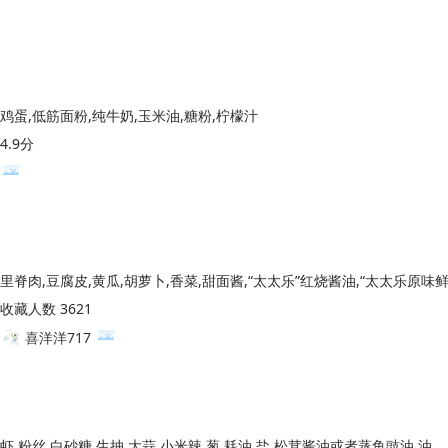
鸡蛋,低筋面粉,纯牛奶,玉米油,糖粉,柠檬汁
4.9分
收藏人数 3621
喜洋洋717
虾,粉丝,白砂糖,生抽,大蒜,小米辣,葱,耗油,盐,松茸酱油或者蒸鱼豉油,油