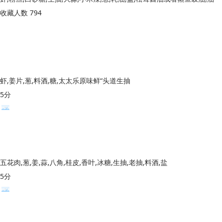
收藏人数 794
虾,姜片,葱,料酒,糖,太太乐原味鲜“头道生抽
5分
五花肉,葱,姜,蒜,八角,桂皮,香叶,冰糖,生抽,老抽,料酒,盐
5分