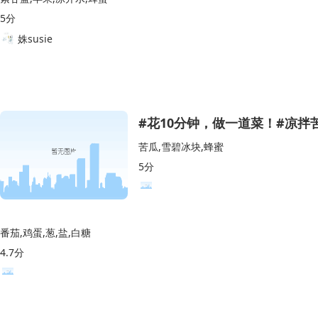
5分
姝susie
#花10分钟，做一道菜！#凉拌
苦瓜,雪碧冰块,蜂蜜
5分
番茄,鸡蛋,葱,盐,白糖
4.7分