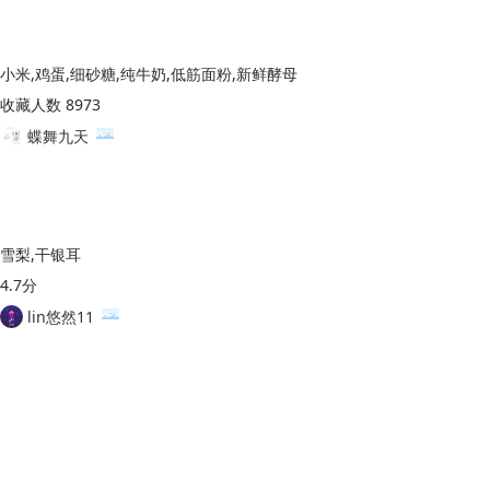
小米,鸡蛋,细砂糖,纯牛奶,低筋面粉,新鲜酵母
收藏人数 8973
蝶舞九天
雪梨,干银耳
4.7分
lin悠然11