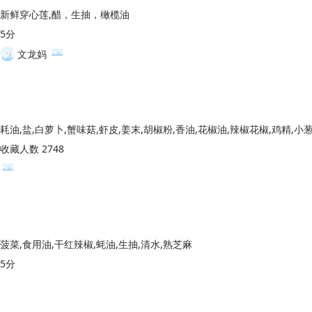
新鲜穿心莲,醋，生抽，橄榄油
5分
文龙妈
收藏人数 2748
菠菜,食用油,干红辣椒,蚝油,生抽,清水,熟芝麻
5分