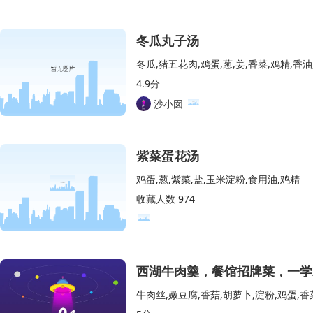
冬瓜丸子汤
冬瓜,猪五花肉,鸡蛋,葱,姜,香菜,鸡精,香
4.9分
沙小囡
紫菜蛋花汤
鸡蛋,葱,紫菜,盐,玉米淀粉,食用油,鸡精
收藏人数 974
西湖牛肉羹，餐馆招牌菜，一学
牛肉丝,嫩豆腐,香菇,胡萝卜,淀粉,鸡蛋,香