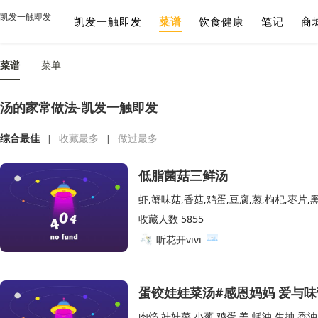
凯发一触即发
凯发一触即发
菜谱
饮食健康
笔记
商
菜谱
菜单
汤的家常做法-凯发一触即发
综合最佳
收藏最多
做过最多
|
|
低脂菌菇三鲜汤
虾,蟹味菇,香菇,鸡蛋,豆腐,葱,枸杞,枣片,
收藏人数 5855
听花开vivi
蛋饺娃娃菜汤#感恩妈妈 爱与味
肉馅,娃娃菜,小葱,鸡蛋,姜,蚝油,生抽,香