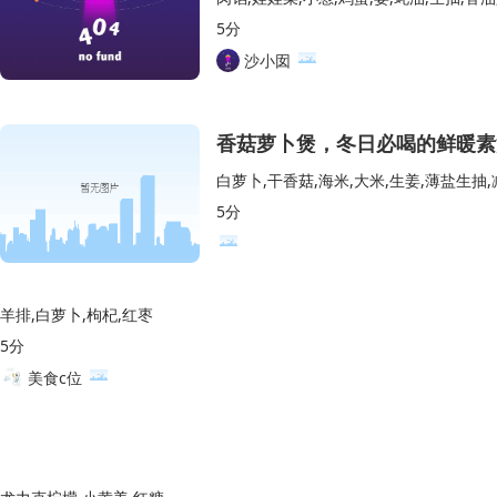
5分
沙小囡
香菇萝卜煲，冬日必喝的鲜暖素
白萝卜,干香菇,海米,大米,生姜,薄盐生抽
5分
羊排,白萝卜,枸杞,红枣
5分
美食c位