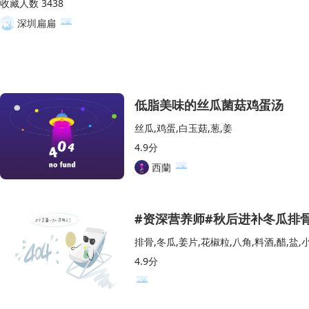
收藏人数 3438
深圳扁扁
低脂美味的丝瓜菌菇鸡蛋汤
丝瓜,鸡蛋,白玉菇,葱,姜
4.9分
西蘭
#资深营养师#秋后进补冬瓜排
排骨,冬瓜,姜片,花椒粒,八角,料酒,醋,盐,
4.9分