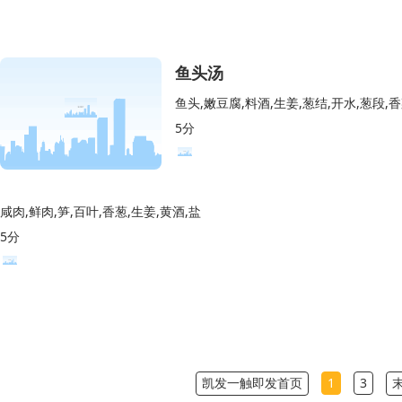
鱼头汤
鱼头,嫩豆腐,料酒,生姜,葱结,开水,葱段,
5分
咸肉,鲜肉,笋,百叶,香葱,生姜,黄酒,盐
5分
凯发一触即发首页
1
3