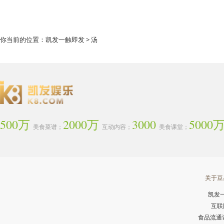
你当前的位置：
凯发一触即发
> 汤
500万
2000万
3000
5000
美食菜谱；
互动内容；
美食课堂；
关于豆
凯发
互联
食品流通许可