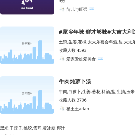
5分
苗儿与旺强
#家乡年味 鲜才够味#大吉大
土鸡,生姜,花椒,太太乐宴会料酒,盐,太
收藏人数 4593
爱家爱娃爱美食
牛肉炖萝卜汤
牛肉,白萝卜,生姜,葱花,料酒,盐,生抽,玉
收藏人数 3706
杨土土adan
黑米,干莲子,桃胶,雪耳,黄冰糖,椰汁