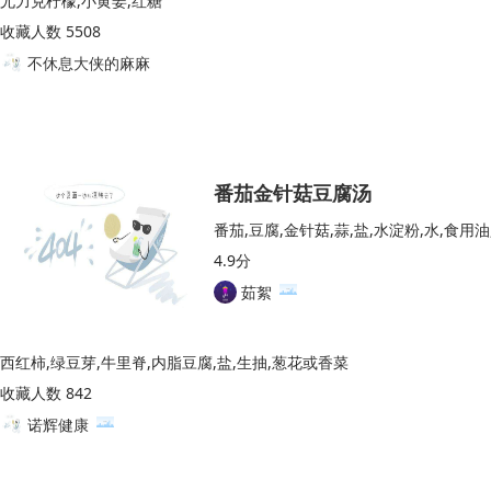
尤力克柠檬,小黄姜,红糖
收藏人数 5508
不休息大侠的麻麻
番茄金针菇豆腐汤
番茄,豆腐,金针菇,蒜,盐,水淀粉,水,食用油
4.9分
茹絮
西红柿,绿豆芽,牛里脊,内脂豆腐,盐,生抽,葱花或香菜
收藏人数 842
诺辉健康