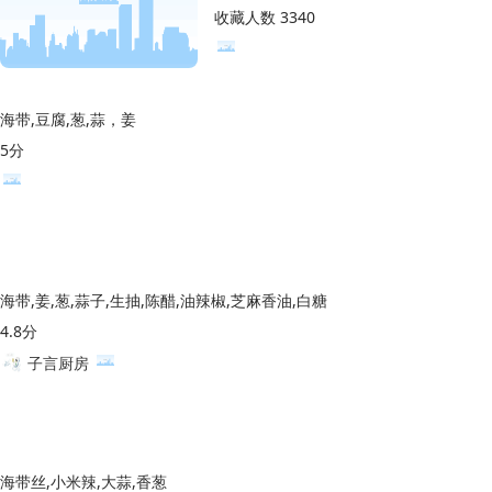
收藏人数 3340
海带,豆腐,葱,蒜，姜
5分
海带,姜,葱,蒜子,生抽,陈醋,油辣椒,芝麻香油,白糖
4.8分
子言厨房
海带丝,小米辣,大蒜,香葱