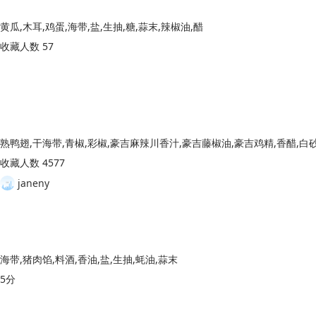
黄瓜,木耳,鸡蛋,海带,盐,生抽,糖,蒜末,辣椒油,醋
收藏人数 57
收藏人数 4577
janeny
海带,猪肉馅,料酒,香油,盐,生抽,蚝油,蒜末
5分