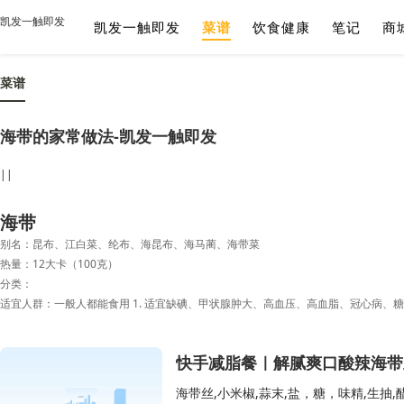
凯发一触即发
凯发一触即发
菜谱
饮食健康
笔记
商
菜谱
海带的家常做法-凯发一触即发
||
海带
别名：昆布、江白菜、纶布、海昆布、海马蔺、海带菜
热量：12大卡（100克）
分类：
快手减脂餐｜解腻爽口酸辣海带
海带丝,小米椒,蒜末,盐，糖，味精,生抽,