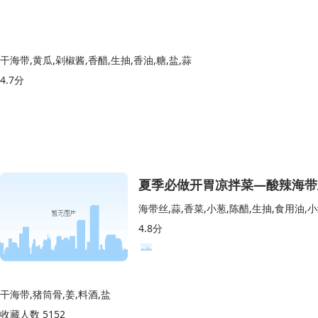
干海带,黄瓜,剁椒酱,香醋,生抽,香油,糖,盐,蒜
4.7分
夏季必做开胃凉拌菜—酸辣海带
海带丝,蒜,香菜,小葱,陈醋,生抽,食用油
4.8分
干海带,猪筒骨,姜,料酒,盐
收藏人数 5152