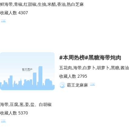
鲜海带,青椒,红甜椒,生抽,米醋,香油,熟白芝麻
收藏人数 4307
#本周热榜#黑糖海带炖肉
五花肉,海带,白萝卜,胡萝卜,黑糖,酱油
收藏人数 2795
霸王龙麻麻
海带,豆腐,葱,姜,盐、白胡椒
收藏人数 5370