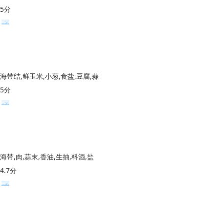
5分
海带结,鲜玉米,小葱,食盐,豆腐,蒜
5分
海带,肉,蒜末,香油,生抽,料酒,盐
4.7分