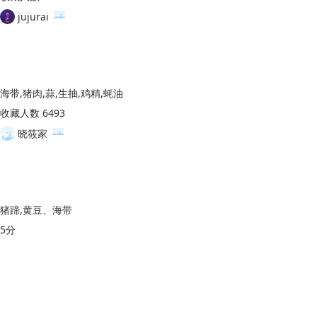
jujurai
海带,猪肉,蒜,生抽,鸡精,蚝油
收藏人数 6493
晓筱家
猪蹄,黄豆、海带
5分