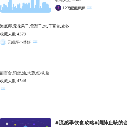
123涵涵麻麻
海底椰,无花果干,雪梨干,水,干百合,麦冬
收藏人数 4379
天蝎座小菜姬
甜百合,鸡蛋,油,大葱,红椒,盐
收藏人数 4346
#流感季饮食攻略#润肺止咳的