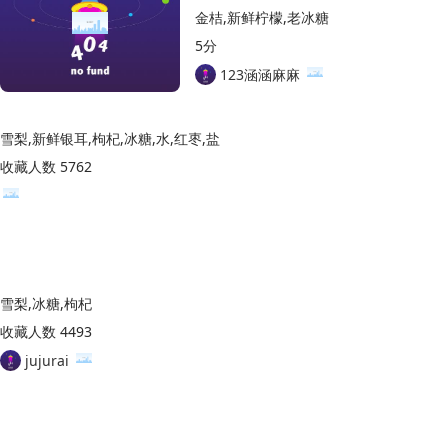
金桔,新鲜柠檬,老冰糖
5分
123涵涵麻麻
雪梨,新鲜银耳,枸杞,冰糖,水,红枣,盐
收藏人数 5762
雪梨,冰糖,枸杞
收藏人数 4493
jujurai