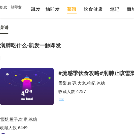
凯发一触即发
凯发一触即发
菜谱
饮食健康
笔记
商
菜谱
润肺吃什么-凯发一触即发
||
#流感季饮食攻略#润肺止咳雪
雪梨,红枣,大米,枸杞,冰糖
收藏人数 4757
雪梨,橙子,红枣,冰糖
收藏人数 6449