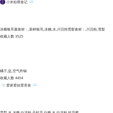
小米粒喂食记
冰糖银耳羹食材：,新鲜银耳,冰糖,水,川贝炖雪梨食材：,川贝粉,雪梨
收藏人数 3525
橘子,盐,空气炸锅
收藏人数 4454
爱家爱娃爱美食
雪梨,水,冰糖,白凉粉,干桂花,白糖,水,白凉粉,桂花蜜