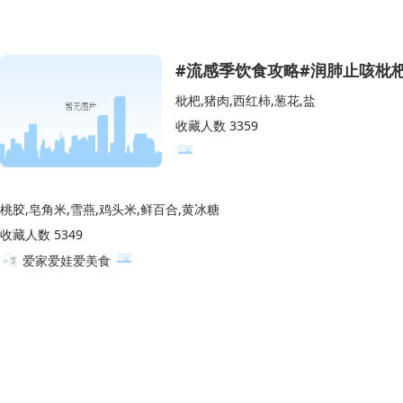
#流感季饮食攻略#润肺止咳枇
枇杷,猪肉,西红柿,葱花,盐
收藏人数 3359
桃胶,皂角米,雪燕,鸡头米,鲜百合,黄冰糖
收藏人数 5349
爱家爱娃爱美食