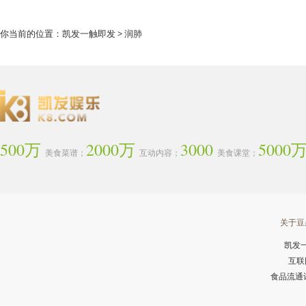
你当前的位置：
凯发一触即发
> 润肺
500万
2000万
3000
5000
美食菜谱；
互动内容；
美食课堂；
关于豆
凯发
互联
食品流通许可