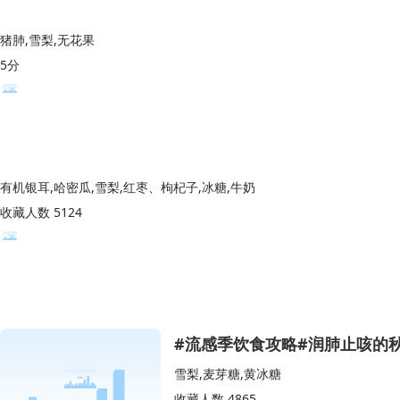
猪肺,雪梨,无花果
5分
有机银耳,哈密瓜,雪梨,红枣、枸杞子,冰糖,牛奶
收藏人数 5124
#流感季饮食攻略#润肺止咳的
雪梨,麦芽糖,黄冰糖
收藏人数 4865