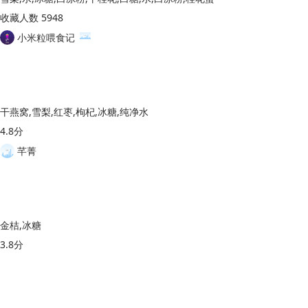
收藏人数 5948
小米粒喂食记
干燕窝,雪梨,红枣,枸杞,冰糖,纯净水
4.8分
芊菁
金桔,冰糖
3.8分