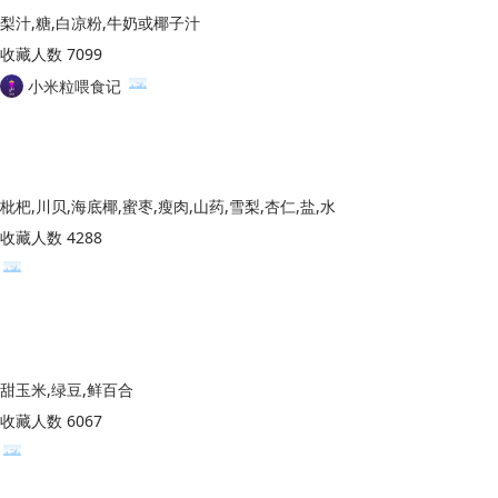
梨汁,糖,白凉粉,牛奶或椰子汁
收藏人数 7099
小米粒喂食记
枇杷,川贝,海底椰,蜜枣,瘦肉,山药,雪梨,杏仁,盐,水
收藏人数 4288
甜玉米,绿豆,鲜百合
收藏人数 6067