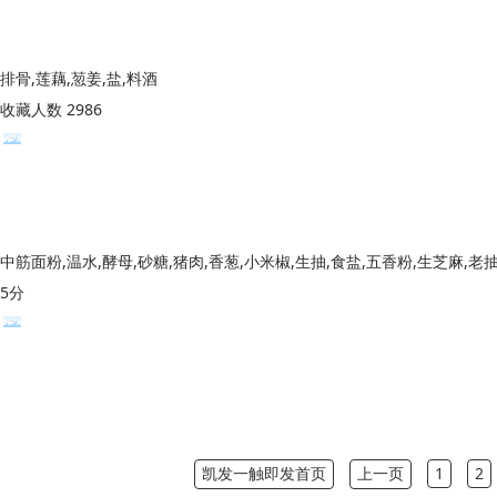
排骨,莲藕,䓤姜,盐,料酒
收藏人数 2986
中筋面粉,温水,酵母,砂糖,猪肉,香葱,小米椒,生抽,食盐,五香粉,生芝麻,老
5分
凯发一触即发首页
上一页
1
2