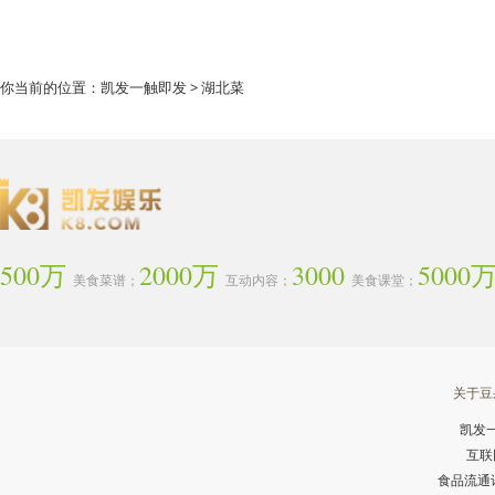
你当前的位置：
凯发一触即发
> 湖北菜
500万
2000万
3000
5000
美食菜谱；
互动内容；
美食课堂；
关于豆
凯发
互联
食品流通许可