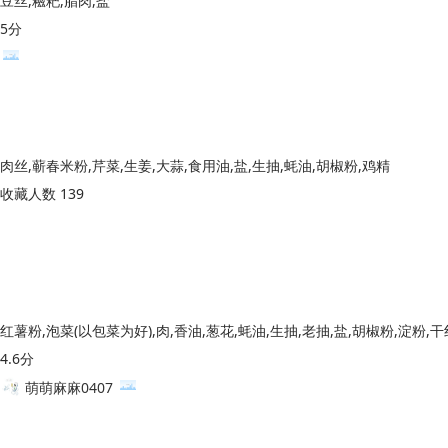
豆丝,糍粑,腊肉,盐
5分
肉丝,蕲春米粉,芹菜,生姜,大蒜,食用油,盐,生抽,蚝油,胡椒粉,鸡精
收藏人数 139
红薯粉,泡菜(以包菜为好),肉,香油,葱花,蚝油,生抽,老抽,盐,胡椒粉,淀粉,
4.6分
萌萌麻麻0407