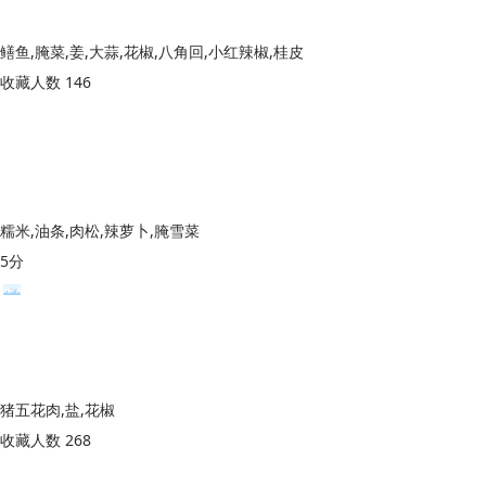
鳝鱼,腌菜,姜,大蒜,花椒,八角回,小红辣椒,桂皮
收藏人数 146
糯米,油条,肉松,辣萝卜,腌雪菜
5分
猪五花肉,盐,花椒
收藏人数 268