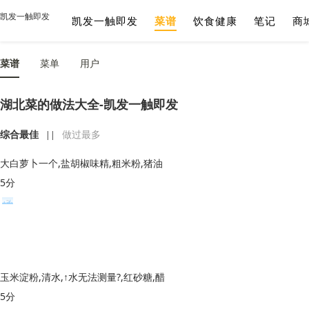
凯发一触即发
凯发一触即发
菜谱
饮食健康
笔记
商
菜谱
菜单
用户
湖北菜的做法大全-凯发一触即发
综合最佳
做过最多
||
大白萝卜一个,盐胡椒味精,粗米粉,猪油
5分
玉米淀粉,清水,↑水无法测量?,红砂糖,醋
5分