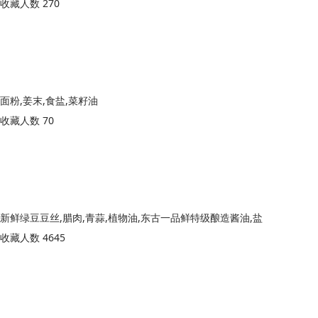
收藏人数 270
面粉,姜末,食盐,菜籽油
收藏人数 70
新鲜绿豆豆丝,腊肉,青蒜,植物油,东古一品鲜特级酿造酱油,盐
收藏人数 4645