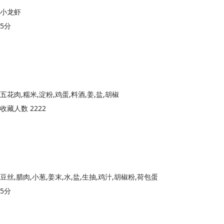
小龙虾
5分
五花肉,糯米,淀粉,鸡蛋,料酒,姜,盐,胡椒
收藏人数 2222
豆丝,腊肉,小葱,姜末,水,盐,生抽,鸡汁,胡椒粉,荷包蛋
5分