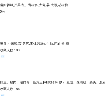
瘦肉切丝,芹菜,红、青椒各,大蒜,姜,大葱,胡椒粉
5分
黄瓜,小米辣,蒜,紫苏,李锦记薄盐生抽,蚝油,盐,糖
收藏人数 183
腊鱼、腊肉、腊排骨（任意三种腊味都可以）,豆豉、辣椒粉、蒜头、葱
收藏人数 186