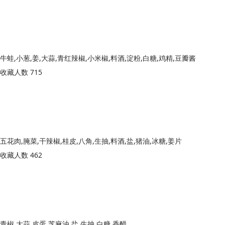
牛蛙,小葱,姜,大蒜,青红辣椒,小米椒,料酒,淀粉,白糖,鸡精,豆瓣酱
收藏人数 715
五花肉,腌菜,干辣椒,桂皮,八角,生抽,料酒,盐,猪油,冰糖,姜片
收藏人数 462
青椒,大蒜,皮蛋,芝麻油,盐,生抽,白糖,香醋