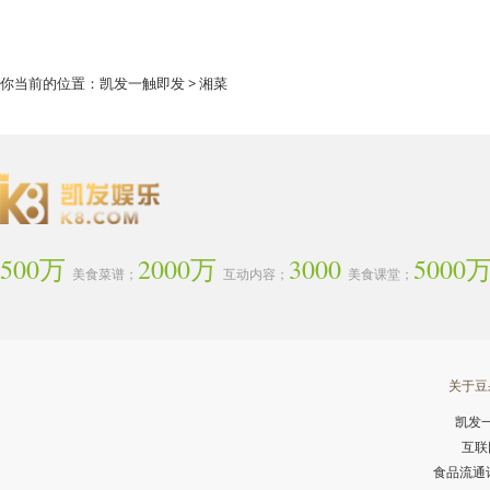
你当前的位置：
凯发一触即发
> 湘菜
500万
2000万
3000
5000
美食菜谱；
互动内容；
美食课堂；
关于豆
凯发
互联
食品流通许可