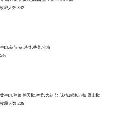
收藏人数 342
牛肉,蒜苗,蒜,芹菜,香菜,泡椒
5分
黄牛肉,芹菜,朝天椒,生姜,大蒜,盐,味精,蚝油,老抽,野山椒
收藏人数 208