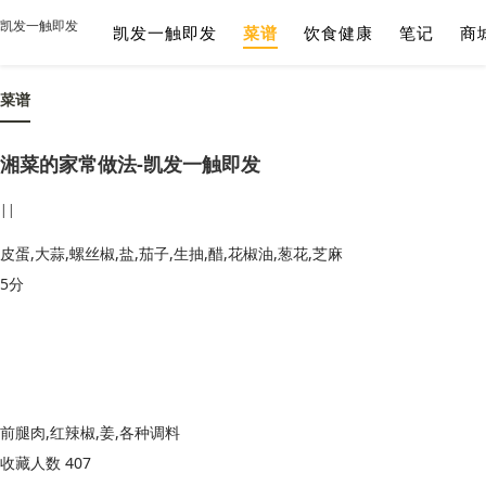
凯发一触即发
凯发一触即发
菜谱
饮食健康
笔记
商
菜谱
湘菜的家常做法-凯发一触即发
||
皮蛋,大蒜,螺丝椒,盐,茄子,生抽,醋,花椒油,葱花,芝麻
5分
前腿肉,红辣椒,姜,各种调料
收藏人数 407