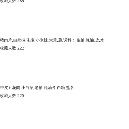
收藏人数 289
猪肉片,白辣椒,泡椒,小米辣,大蒜,葱,调料：,生抽,蚝油,盐,水
收藏人数 222
带皮五花肉 小白菜,老抽 耗油各 白糖 盐各
收藏人数 225