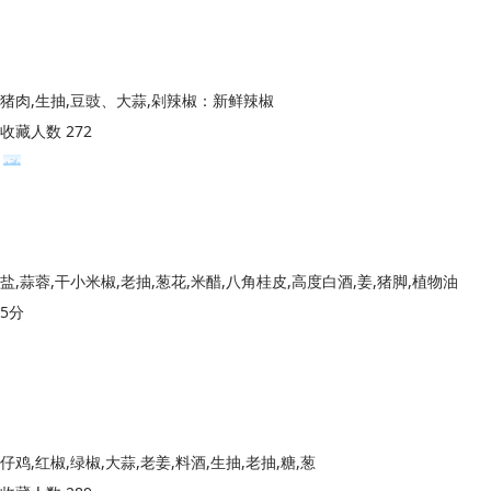
猪肉,生抽,豆豉、大蒜,剁辣椒：新鲜辣椒
收藏人数 272
盐,蒜蓉,干小米椒,老抽,葱花,米醋,八角桂皮,高度白酒,姜,猪脚,植物油
5分
仔鸡,红椒,绿椒,大蒜,老姜,料酒,生抽,老抽,糖,葱