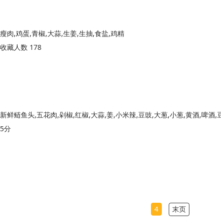
瘦肉,鸡蛋,青椒,大蒜,生姜,生抽,食盐,鸡精
收藏人数 178
5分
4
末页