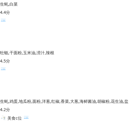
生蚝,白菜
4.4分
牡蛎,干面粉,玉米油,涝汁,辣根
4.5分
生蚝,鸡蛋,地瓜粉,面粉,洋葱,红椒,香菜,大葱,海鲜酱油,胡椒粉,花生油,盐
4.2分
美食c位