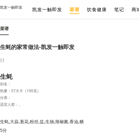
凯发一触即发
凯发一触即发
菜谱
饮食健康
笔记
商
菜谱
生蚝的家常做法-凯发一触即发
||
生蚝
别名：
热量：57大卡（100克）
分类：
适宜人群：。
生蚝,大蒜,葱花,粉丝,盐,生抽,辣椒酱,香油,糖
5分