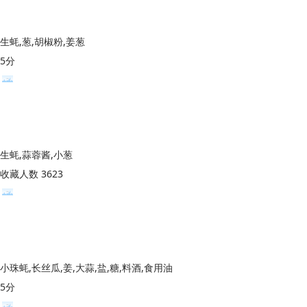
生蚝,葱,胡椒粉,姜葱
5分
生蚝,蒜蓉酱,小葱
收藏人数 3623
小珠蚝,长丝瓜,姜,大蒜,盐,糖,料酒,食用油
5分