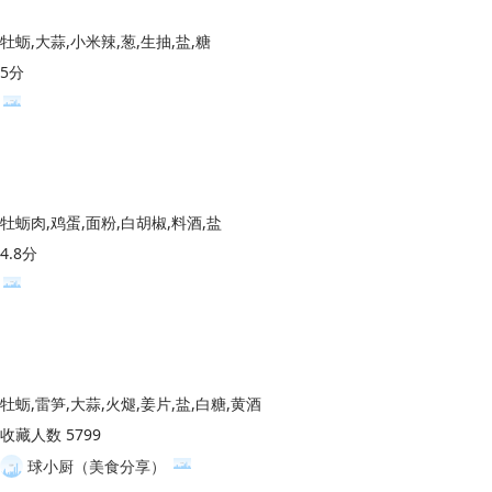
牡蛎,大蒜,小米辣,葱,生抽,盐,糖
5分
牡蛎肉,鸡蛋,面粉,白胡椒,料酒,盐
4.8分
牡蛎,雷笋,大蒜,火煺,姜片,盐,白糖,黄酒
收藏人数 5799
球小厨（美食分享）