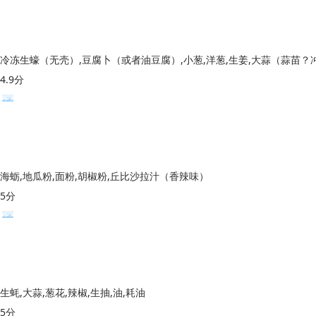
4.9分
海蛎,地瓜粉,面粉,胡椒粉,丘比沙拉汁（香辣味）
5分
生蚝,大蒜,葱花,辣椒,生抽,油,耗油
5分