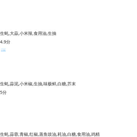
生蚝,大蒜,小米辣,食用油,生抽
4.9分
生蚝,蒜泥,小米椒,生抽,味极鲜,白糖,芥末
5分
生蚝,蒜蓉,青椒,红椒,蒸鱼豉油,耗油,白糖,食用油,鸡精