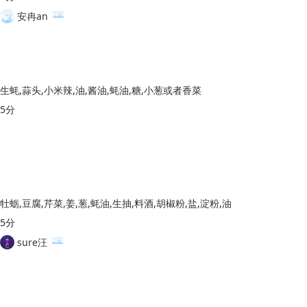
安冉an
生蚝,蒜头,小米辣,油,酱油,蚝油,糖,小葱或者香菜
5分
牡蛎,豆腐,芹菜,姜,葱,蚝油,生抽,料酒,胡椒粉,盐,淀粉,油
5分
sure汪