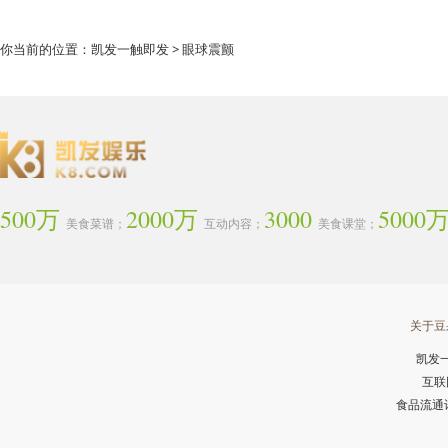
你当前的位置：
凯发一触即发
> 眼球震颤
500万
2000万
3000
5000
美食菜谱；
互动内容；
美食课堂；
关于豆
凯发
互联
食品流通许可