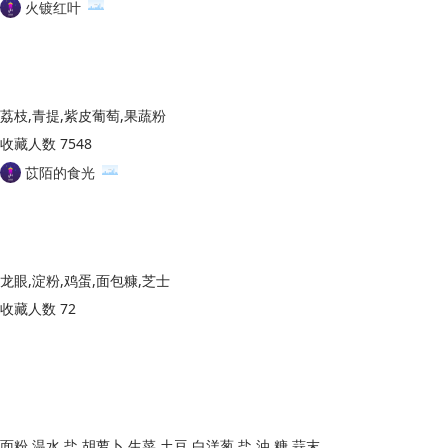
火镀红叶
荔枝,青提,紫皮葡萄,果蔬粉
收藏人数 7548
苡陌的食光
龙眼,淀粉,鸡蛋,面包糠,芝士
收藏人数 72
面粉,温水,盐,胡萝卜,生菜,土豆,白洋葱,盐,油,糖,蒜末