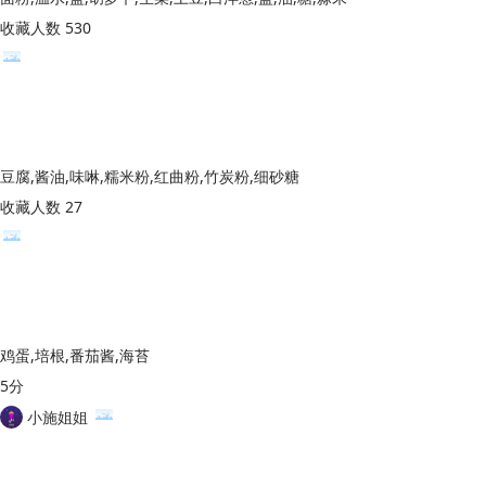
收藏人数 530
豆腐,酱油,味啉,糯米粉,红曲粉,竹炭粉,细砂糖
收藏人数 27
鸡蛋,培根,番茄酱,海苔
5分
小施姐姐