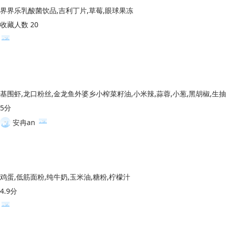
界界乐乳酸菌饮品,吉利丁片,草莓,眼球果冻
收藏人数 20
5分
安冉an
鸡蛋,低筋面粉,纯牛奶,玉米油,糖粉,柠檬汁
4.9分