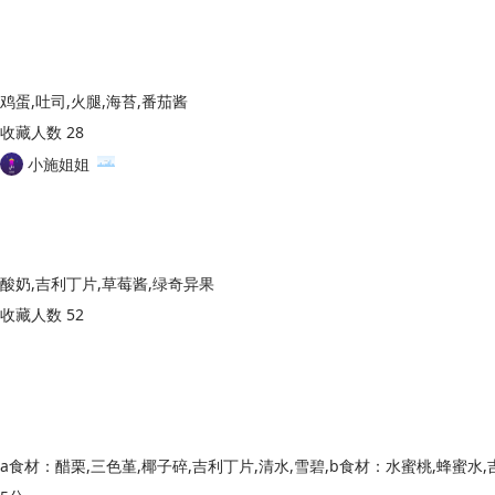
鸡蛋,吐司,火腿,海苔,番茄酱
收藏人数 28
小施姐姐
酸奶,吉利丁片,草莓酱,绿奇异果
收藏人数 52