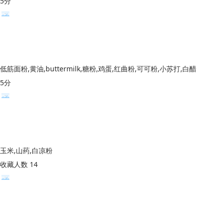
5分
低筋面粉,黄油,buttermilk,糖粉,鸡蛋,红曲粉,可可粉,小苏打,白醋
5分
玉米,山药,白凉粉
收藏人数 14