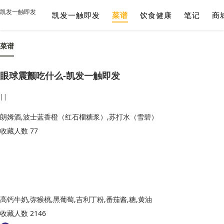
凯发一触即发
凯发一触即发
菜谱
饮食健康
笔记
商
菜谱
眼球震颤吃什么-凯发一触即发
||
朗姆酒,波士蓝香橙（红石榴糖浆）,苏打水（雪碧）
收藏人数 77
高钙牛奶,弥猴桃,黑葡萄,吉利丁粉,番茄酱,糖,黄油
收藏人数 2146