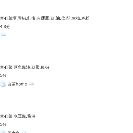
空心菜埂,青椒,红椒,火腿肠,蒜,油,盐,醋,生抽,鸡粉
4.8分
空心菜,蒸鱼豉油,蒜瓣,红椒
5分
白茶home
空心菜,水豆豉,酱油
5分
美食台