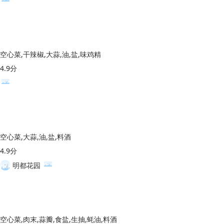
空心菜,干辣椒,大蒜,油,盐,味鸡精
4.9分
空心菜,大蒜,油,盐,料酒
4.9分
明都花园
空心菜,肉末,蒜瓣,食盐,生抽,蚝油,料酒