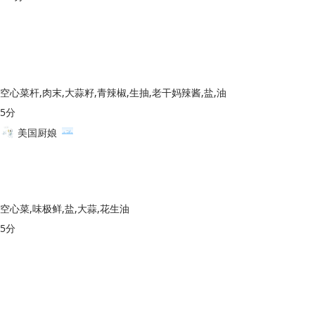
空心菜杆,肉末,大蒜籽,青辣椒,生抽,老干妈辣酱,盐,油
5分
美国厨娘
空心菜,味极鲜,盐,大蒜,花生油
5分