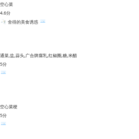
空心菜
4.6分
舍得的美食诱惑
通菜,盐,蒜头,广合牌腐乳,红椒圈,糖,米醋
5分
空心菜梗
5分