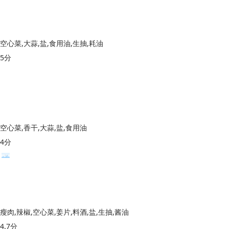
空心菜,大蒜,盐,食用油,生抽,耗油
5分
空心菜,香干,大蒜,盐,食用油
4分
瘦肉,辣椒,空心菜,姜片,料酒,盐,生抽,酱油
4.7分