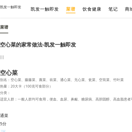
凯发一触即发
凯发一触即发
菜谱
饮食健康
笔记
商
菜谱
空心菜的家常做法-凯发一触即发
||
空心菜
别名：空心菜、藤藤菜、蕹菜、蓊菜、通心菜、无心菜、瓮菜、空筒菜、竹叶菜
热量：20大卡（100克可食部分）
分类：
适宜人群：一般人群均可食用，便血、血尿、鼻衄、糖尿病、高胆固醇、高血脂患者
通菜
5分