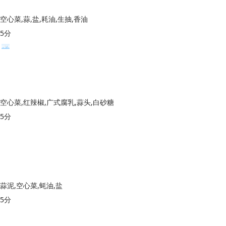
空心菜,蒜,盐,耗油,生抽,香油
5分
空心菜,红辣椒,广式腐乳,蒜头,白砂糖
5分
蒜泥,空心菜,蚝油,盐
5分