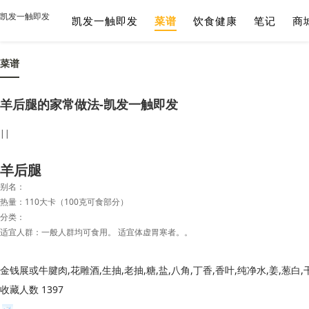
凯发一触即发
凯发一触即发
菜谱
饮食健康
笔记
商
菜谱
羊后腿的家常做法-凯发一触即发
||
羊后腿
别名：
热量：110大卡（100克可食部分）
分类：
适宜人群：一般人群均可食用。 适宜体虚胃寒者。。
收藏人数 1397