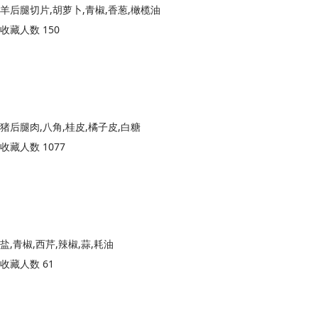
羊后腿切片,胡萝卜,青椒,香葱,橄榄油
收藏人数 150
猪后腿肉,八角,桂皮,橘子皮,白糖
收藏人数 1077
盐,青椒,西芹,辣椒,蒜,耗油
收藏人数 61