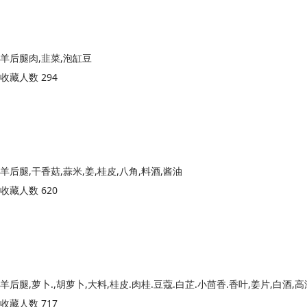
羊后腿肉,韭菜,泡缸豆
收藏人数 294
羊后腿,干香菇,蒜米,姜,桂皮,八角,料酒,酱油
收藏人数 620
羊后腿,萝卜.,胡萝卜,大料,桂皮.肉桂.豆蔻.白芷.小茴香.香叶,姜片,白酒,高
收藏人数 717