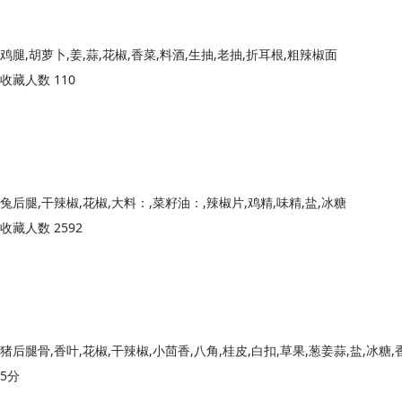
鸡腿,胡萝卜,姜,蒜,花椒,香菜,料酒,生抽,老抽,折耳根,粗辣椒面
收藏人数 110
兔后腿,干辣椒,花椒,大料：,菜籽油：,辣椒片,鸡精,味精,盐,冰糖
收藏人数 2592
猪后腿骨,香叶,花椒,干辣椒,小茴香,八角,桂皮,白扣,草果,葱姜蒜,盐,冰糖,
5分