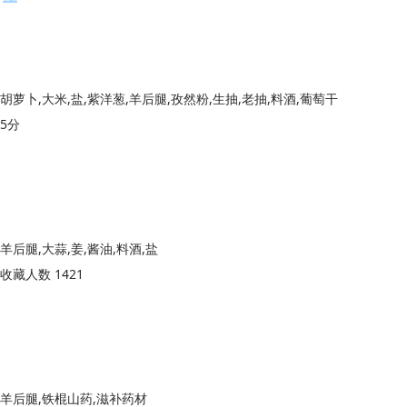
胡萝卜,大米,盐,紫洋葱,羊后腿,孜然粉,生抽,老抽,料酒,葡萄干
5分
羊后腿,大蒜,姜,酱油,料酒,盐
收藏人数 1421
羊后腿,铁棍山药,滋补药材