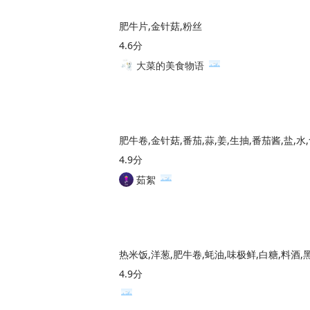
肥牛片,金针菇,粉丝
4.6分
大菜的美食物语
肥牛卷,金针菇,番茄,蒜,姜,生抽,番茄酱,盐,水
4.9分
茹絮
热米饭,洋葱,肥牛卷,蚝油,味极鲜,白糖,料酒,
4.9分