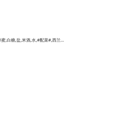
#主要食材#,牛肉卷,白洋葱,#调味料#,生抽,蜂蜜,白糖,盐,米酒,水,#配菜#,西兰花,胡萝卜