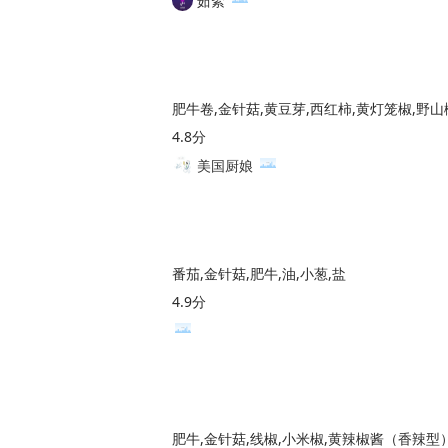
茹絮
4.8分
美国厨娘
番茄,金针菇,肥牛,油,小葱,盐
4.9分
肥牛,金针菇,线椒,小米椒,黄辣椒酱（香辣型）,