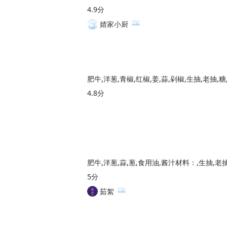
4.9分
婧家小厨
肥牛,洋葱,青椒,红椒,姜,蒜,剁椒,生抽,老抽,糖
4.8分
肥牛,洋葱,蒜,葱,食用油,酱汁材料：,生抽,老
5分
茹絮