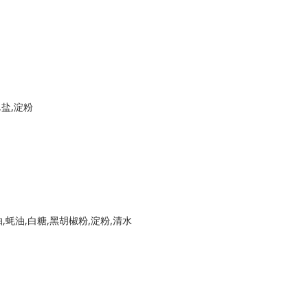
,盐,淀粉
抽,蚝油,白糖,黑胡椒粉,淀粉,清水