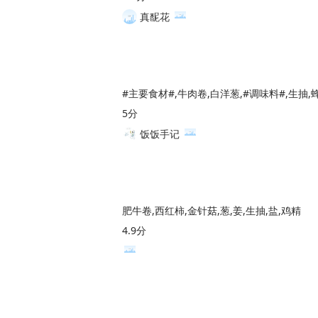
真馜花
5分
饭饭手记
肥牛卷,西红柿,金针菇,葱,姜,生抽,盐,鸡精
4.9分