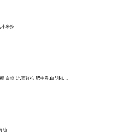
,小米辣
金针菇,洋葱,香菜,花椒油,芝麻香油,味极鲜,香醋,白糖,盐,西红柿,肥牛卷,白胡椒,番茄酱,蒸鱼豉油,蒜
黄油