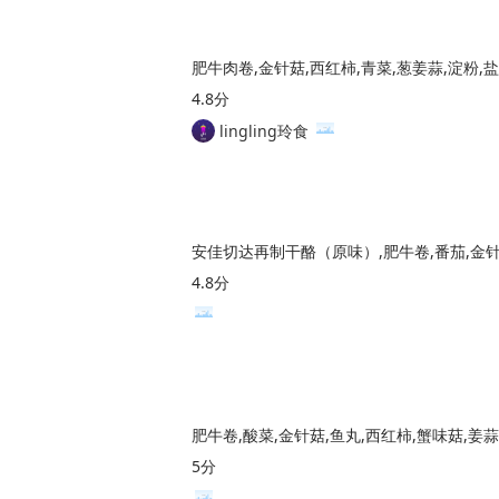
肥牛肉卷,金针菇,西红柿,青菜,葱姜蒜,淀粉,盐
4.8分
lingling玲食
安佳切达再制干酪（原味）,肥牛卷,番茄,金针
4.8分
肥牛卷,酸菜,金针菇,鱼丸,西红柿,蟹味菇,姜
5分