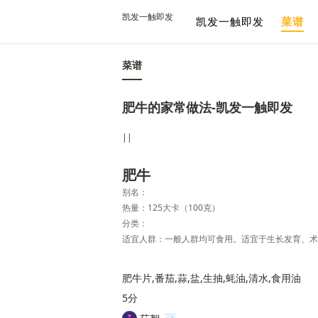
凯发一触即发
凯发一触即发
菜谱
菜谱
肥牛的家常做法-凯发一触即发
||
肥牛
别名：
热量：125大卡（100克）
分类：
肥牛片,番茄,蒜,盐,生抽,蚝油,清水,食用油
5分