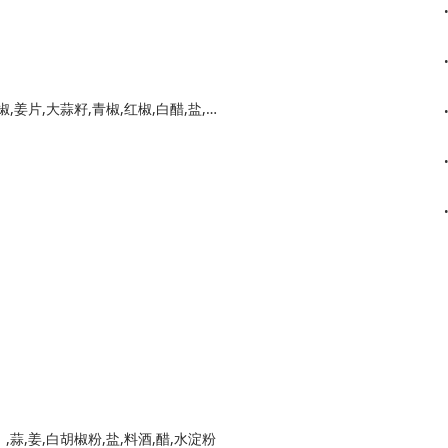
肥牛卷,金针菇,黄豆芽,西红柿,黄灯笼椒,野山椒,姜片,大蒜籽,青椒,红椒,白醋,盐,高汤
蒜,姜,白胡椒粉,盐,料酒,醋,水淀粉