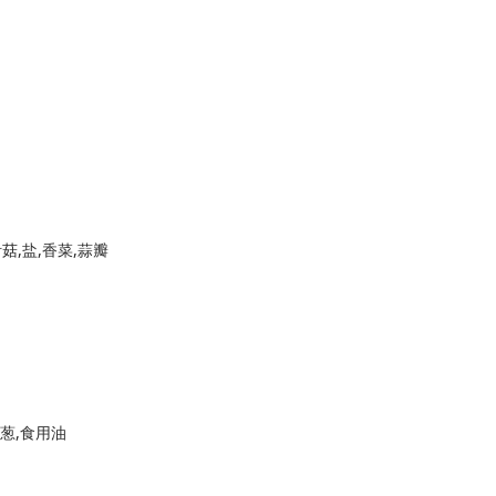
菇,盐,香菜,蒜瓣
蒜葱,食用油