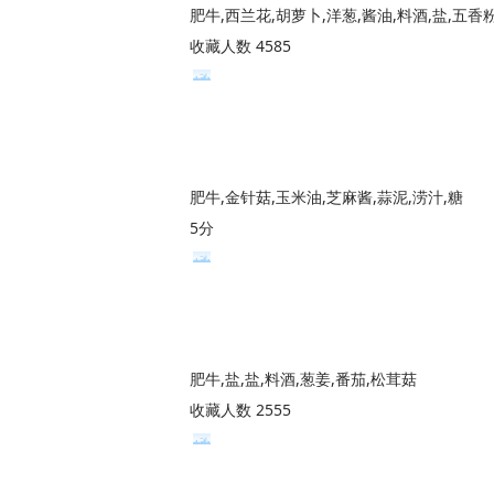
肥牛,西兰花,胡萝卜,洋葱,酱油,料酒,盐,五香
收藏人数 4585
肥牛,金针菇,玉米油,芝麻酱,蒜泥,涝汁,糖
5分
肥牛,盐,盐,料酒,葱姜,番茄,松茸菇
收藏人数 2555