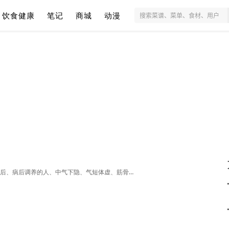
饮食健康
笔记
商城
动漫
适宜人群：一般人群均可食用。适宜于生长发育、术后、病后调养的人、中气下隐、气短体虚、筋骨酸软、贫血久病及黄目眩之人食用；。