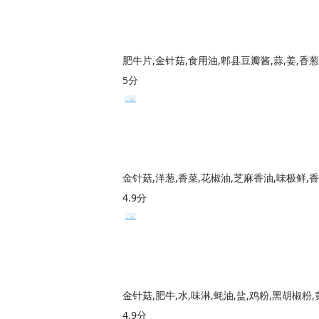
肥牛片,金针菇,食用油,郫县豆瓣酱,蒜,姜,香葱
5分
4.9分
金针菇,肥牛,水,味淋,蚝油,盐,鸡粉,黑胡椒粉,
4.9分