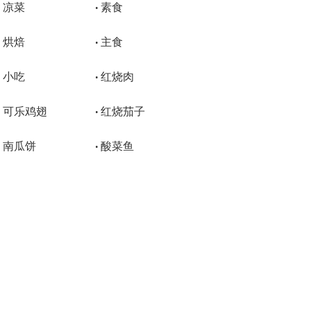
凉菜
素食
•
•
烘焙
主食
•
•
小吃
红烧肉
•
•
可乐鸡翅
红烧茄子
•
•
南瓜饼
酸菜鱼
•
•