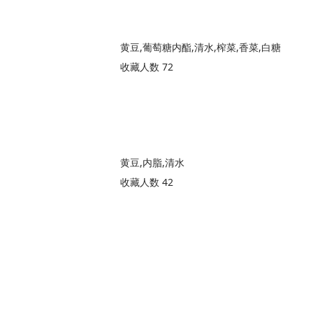
黄豆,葡萄糖内酯,清水,榨菜,香菜,白糖
收藏人数 72
黄豆,内脂,清水
收藏人数 42