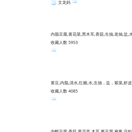
文龙妈
内脂豆腐,黄花菜,黑木耳,香菇,生抽,老抽,盐,
收藏人数 5953
黄豆,内脂,清水,红糖,水,生抽，盐，紫菜,虾
收藏人数 4085
内酯豆腐,香菇,黄花菜,木耳,酱豆腐,麻酱,蒜粒