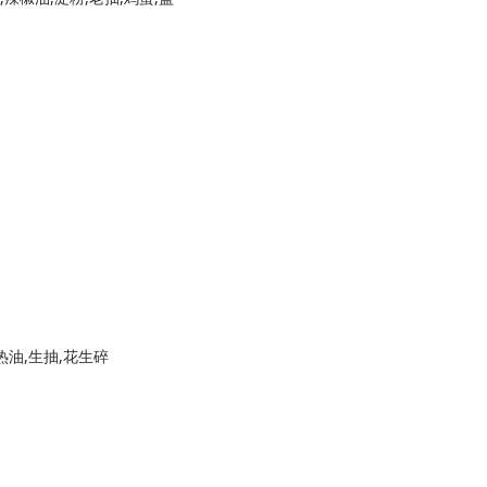
,热油,生抽,花生碎