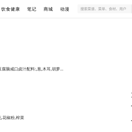
饮食健康
笔记
商城
动漫
干黄豆,凉水,葡萄糖内酯,凉开水（冲内脂）,豆腐脑咸口卤汁配料:,葱,木耳,胡萝卜,金针菇,油,开水,生抽,老抽,蚝油,盐,胡椒粉,鸡精,鸡蛋,水淀粉,葱花,甜口:白糖
花,花椒粉,榨菜