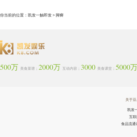
你当前的位置：
凯发一触即发
> 脚癣
500万
2000万
3000
5000
美食菜谱；
互动内容；
美食课堂；
关于豆
凯发
互联
食品流通许可