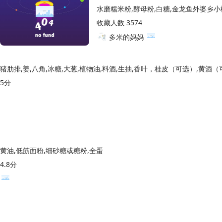
水磨糯米粉,酵母粉,白糖,金龙鱼外婆乡小
收藏人数 3574
多米的妈妈
猪肋排,姜,八角,冰糖,大葱,植物油,料酒,生抽,香叶，桂皮（可选）,黄酒
5分
黄油,低筋面粉,细砂糖或糖粉,全蛋
4.8分