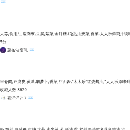
5分
薯条沾腐乳
收藏人数 3629
喜洋洋717
虾,粉丝,白砂糖,生抽,大蒜,小米辣,葱,耗油,盐,松茸酱油或者蒸鱼豉油,油