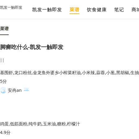
凯发一触即发
凯发一触即发
菜谱
饮食健康
笔记
商
菜谱
脚癣吃什么-凯发一触即发
||
5分
安冉an
鸡蛋,低筋面粉,纯牛奶,玉米油,糖粉,柠檬汁
4.9分