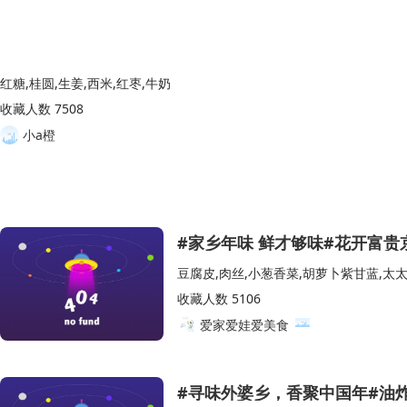
红糖,桂圆,生姜,西米,红枣,牛奶
收藏人数 7508
小a橙
#家乡年味 鲜才够味#花开富贵
收藏人数 5106
爱家爱娃爱美食
#寻味外婆乡，香聚中国年#油