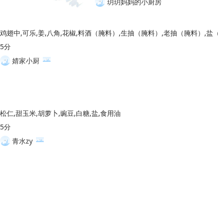
玥玥妈妈的小厨房
5分
婧家小厨
松仁,甜玉米,胡萝卜,豌豆,白糖,盐,食用油
5分
青水zy