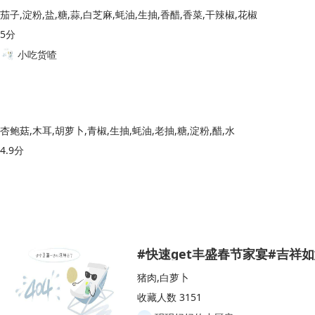
茄子,淀粉,盐,糖,蒜,白芝麻,蚝油,生抽,香醋,香菜,干辣椒,花椒
5分
小吃货喳
杏鲍菇,木耳,胡萝卜,青椒,生抽,蚝油,老抽,糖,淀粉,醋,水
4.9分
#快速get丰盛春节家宴#吉祥
猪肉,白萝卜
收藏人数 3151