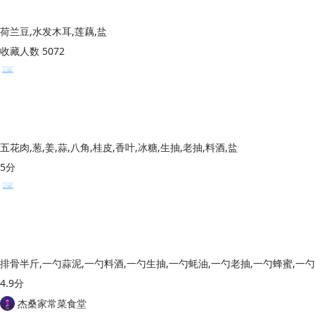
荷兰豆,水发木耳,莲藕,盐
收藏人数 5072
五花肉,葱,姜,蒜,八角,桂皮,香叶,冰糖,生抽,老抽,料酒,盐
5分
4.9分
杰桑家常菜食堂