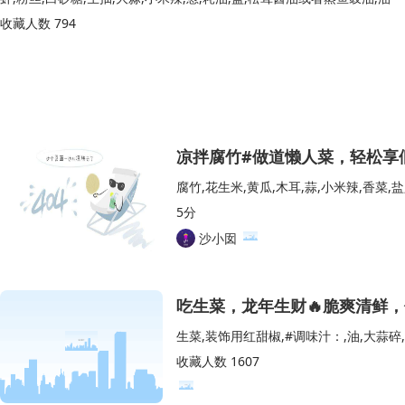
收藏人数 794
凉拌腐竹#做道懒人菜，轻松享
腐竹,花生米,黄瓜,木耳,蒜,小米辣,香菜,
5分
沙小囡
吃生菜，龙年生财🔥脆爽清鲜，
收藏人数 1607