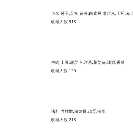
小米,莲子,芡实,茯苓,白扁豆,薏仁米,山药,赤
收藏人数 913
牛肉,土豆,胡萝卜,洋葱,葱姜蒜,啤酒,香菜
收藏人数 155
猪肚,养脾散,猪龙骨,鸡蛋,清水
收藏人数 213