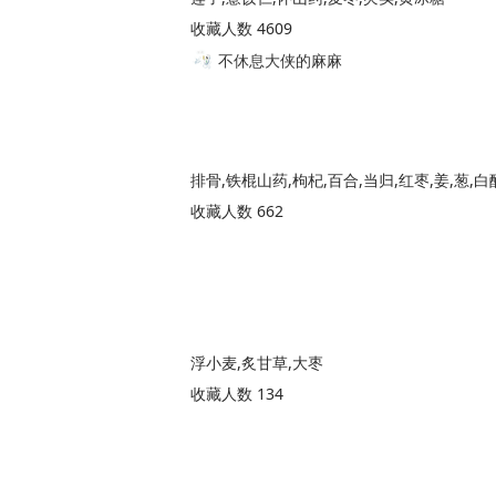
收藏人数 4609
不休息大侠的麻麻
排骨,铁棍山药,枸杞,百合,当归,红枣,姜,葱,白
收藏人数 662
浮小麦,炙甘草,大枣
收藏人数 134