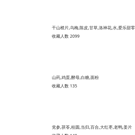
干山楂片,乌梅,陈皮,甘草,洛神花,水,爱乐甜
收藏人数 2099
山药,鸡蛋,酵母,白糖,面粉
收藏人数 135
党参,茯苓,桂圆,当归,百合,大红枣,老鸭,姜片