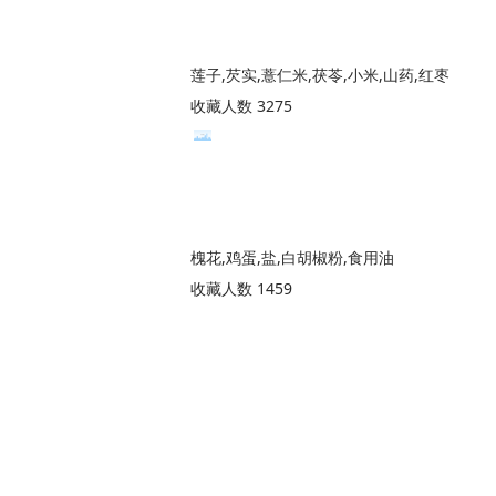
莲子,芡实,薏仁米,茯苓,小米,山药,红枣
收藏人数 3275
槐花,鸡蛋,盐,白胡椒粉,食用油
收藏人数 1459