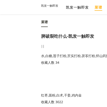
凯发一触即发
凯发一触即发
菜谱
菜谱
脾破裂吃什么-凯发一触即发
||
水,白糖,莲子打粉,芡实打粉,茯苓打粉,怀山药
收藏人数 34
红枣,面粉,白术,干姜,鸡内金
收藏人数 3022