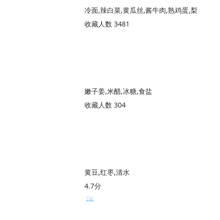
冷面,辣白菜,黄瓜丝,酱牛肉,熟鸡蛋,梨
收藏人数 3481
嫩子姜,米醋,冰糖,食盐
收藏人数 304
黄豆,红枣,清水
4.7分