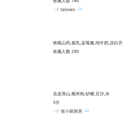
收藏人数 140
taloves
铁棍山药,炼乳,蓝莓酱,纯牛奶,凉白开
收藏人数 290
去皮淮山,糯米粉,砂糖,豆沙,水
5分
张小厨厨房