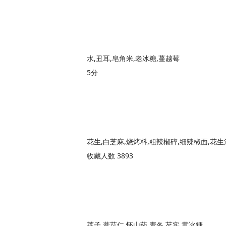
水,丑耳,皂角米,老冰糖,蔓越莓
5分
花生,白芝麻,烧烤料,粗辣椒碎,细辣椒面,花生
收藏人数 3893
莲子,薏苡仁,怀山药,麦冬,芡实,黄冰糖