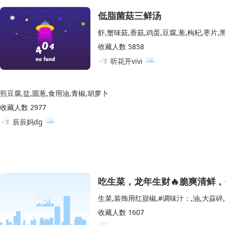
低脂菌菇三鲜汤
虾,蟹味菇,香菇,鸡蛋,豆腐,葱,枸杞,枣片,
收藏人数 5858
听花开vivi
煎豆腐,盐,圆葱,食用油,青椒,胡萝卜
收藏人数 2977
辰辰妈dg
吃生菜，龙年生财🔥脆爽清鲜，
收藏人数 1607