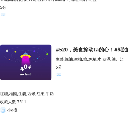
5分
#520，美食撩动ta的心！#蚝
生菜,蚝油,生抽,糖,鸡精,水,蒜泥,油、盐
5分
红糖,桂圆,生姜,西米,红枣,牛奶
收藏人数 7511
小a橙