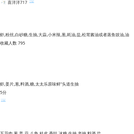
喜洋洋717
虾,粉丝,白砂糖,生抽,大蒜,小米辣,葱,耗油,盐,松茸酱油或者蒸鱼豉油,油
收藏人数 795
虾,姜片,葱,料酒,糖,太太乐原味鲜“头道生抽
5分
五花肉,葱,姜,蒜,八角,桂皮,香叶,冰糖,生抽,老抽,料酒,盐