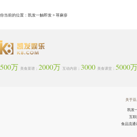
你当前的位置：
凯发一触即发
> 荨麻疹
500万
2000万
3000
5000
美食菜谱；
互动内容；
美食课堂；
关于豆
凯发
互联
食品流通许可