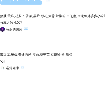
收藏人数 4.0万
海燕的厨房
嫩豆腐,鸡蛋,普通面粉,瘦肉,葱姜蒜,豆瓣酱,盐,鸡精
5分
诺辉健康