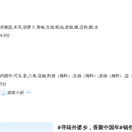
杏鲍菇,木耳,胡萝卜,青椒,生抽,蚝油,老抽,糖,淀粉,醋,水
4.9分
5分
婧家小厨
#寻味外婆乡，香聚中国年#锅