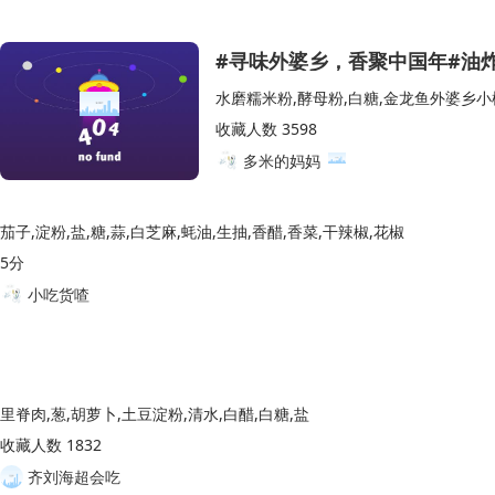
#寻味外婆乡，香聚中国年#油
水磨糯米粉,酵母粉,白糖,金龙鱼外婆乡小
收藏人数 3598
多米的妈妈
茄子,淀粉,盐,糖,蒜,白芝麻,蚝油,生抽,香醋,香菜,干辣椒,花椒
5分
小吃货喳
里脊肉,葱,胡萝卜,土豆淀粉,清水,白醋,白糖,盐
收藏人数 1832
齐刘海超会吃