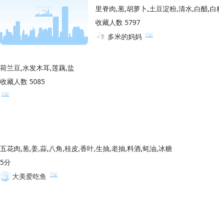
收藏人数 5797
多米的妈妈
荷兰豆,水发木耳,莲藕,盐
收藏人数 5085
五花肉,葱,姜,蒜,八角,桂皮,香叶,生抽,老抽,料酒,蚝油,冰糖
5分
大美爱吃鱼