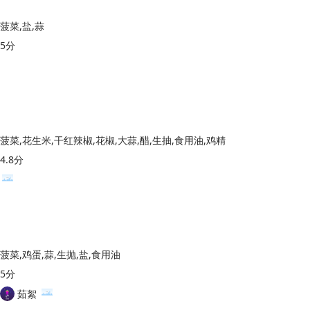
菠菜,盐,蒜
5分
菠菜,花生米,干红辣椒,花椒,大蒜,醋,生抽,食用油,鸡精
4.8分
菠菜,鸡蛋,蒜,生抛,盐,食用油
5分
茹絮