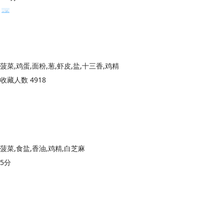
菠菜,鸡蛋,面粉,葱,虾皮,盐,十三香,鸡精
收藏人数 4918
菠菜,食盐,香油,鸡精,白芝麻
5分