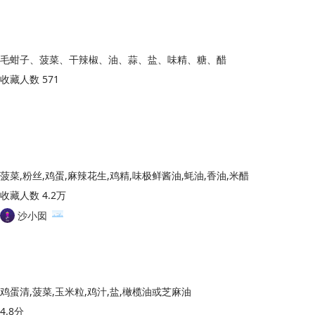
毛蚶子、菠菜、干辣椒、油、蒜、盐、味精、糖、醋
收藏人数 571
菠菜,粉丝,鸡蛋,麻辣花生,鸡精,味极鲜酱油,蚝油,香油,米醋
收藏人数 4.2万
沙小囡
鸡蛋清,菠菜,玉米粒,鸡汁,盐,橄榄油或芝麻油
4.8分