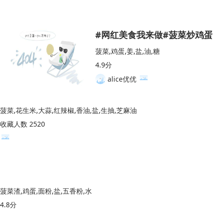
#网红美食我来做#菠菜炒鸡蛋
菠菜,鸡蛋,姜,盐,油,糖
4.9分
alice优优
菠菜,花生米,大蒜,红辣椒,香油,盐,生抽,芝麻油
收藏人数 2520
菠菜渣,鸡蛋,面粉,盐,五香粉,水
4.8分