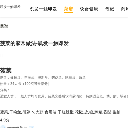
凯发一触即发
凯发一触即发
菜谱
饮食健康
笔记
商
菜谱
菠菜的家常做法-凯发一触即发
||
菠菜
别名：菠棱菜、赤根菜、波斯草、鹦鹉菜、鼠根菜、角菜
热量：24大卡（100克可食部分）
分类：
菠菜,干粉丝,胡萝卜,大蒜,食用油,干红辣椒,花椒,盐,糖,鸡精,香醋,生抽
4.9分