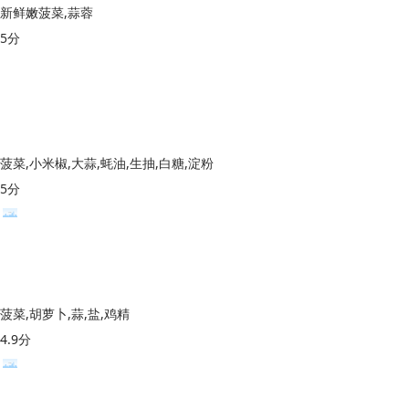
新鲜嫩菠菜,蒜蓉
5分
菠菜,小米椒,大蒜,蚝油,生抽,白糖,淀粉
5分
菠菜,胡萝卜,蒜,盐,鸡精
4.9分