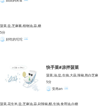
妞妞妈美食
菠菜,盐,芝麻酱,植物油,蒜,糖
5分
好吃的坨坨
快手菜#凉拌菠菜
菠菜,油,盐,生抽,大蒜,辣椒,熟白芝麻
5分
安冉an
菠菜,花生米,盐,芝麻油,蒜,剁辣椒,醋,生抽,食用油,白糖