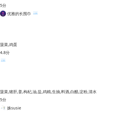
5分
优雅的长围巾
菠菜,鸡蛋
4.8分
菠菜,猪肝,姜,枸杞,油,盐,鸡精,生抽,料酒,白醋,淀粉,清水
5分
姝susie