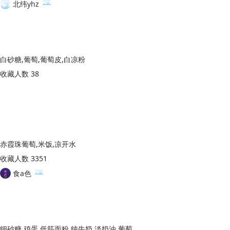
北纬yhz
白砂糖,葡萄,葡萄皮,白凉粉
收藏人数 38
赤霞珠葡萄,米饭,凉开水
收藏人数 3351
食a色
细砂糖,鸡蛋,低筋面粉,纯牛奶,淡奶油,葡萄