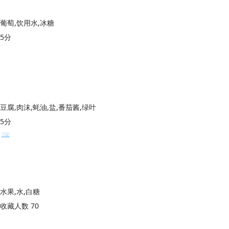
葡萄,饮用水,冰糖
5分
豆腐,肉沫,蚝油,盐,番茄酱,绿叶
5分
水果,水,白糖
收藏人数 70