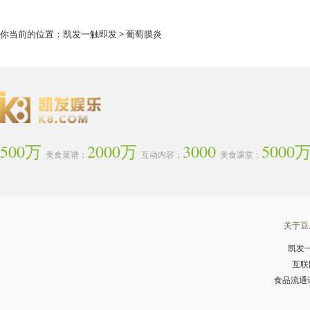
你当前的位置：
凯发一触即发
> 葡萄膜炎
500万
2000万
3000
5000
美食菜谱；
互动内容；
美食课堂；
关于豆
凯发
互联
食品流通许可