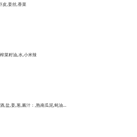
虾皮,姜丝,香菜
小榨菜籽油,水,小米辣
老豆腐,猪肉糜,葱姜水,香菇,淀粉,白胡椒粉,料酒,盐,姜,葱,酱汁：,熟南瓜泥,蚝油,糖,沸水,盐,胡椒粉,水淀粉