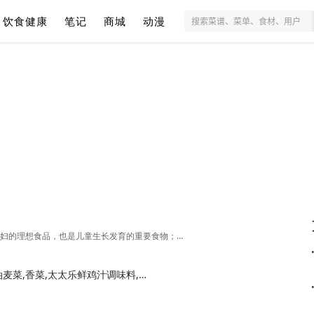
饮食健康
笔记
商城
动漫
适宜人群：一般人群均可食用。豆腐是老人、孕、产妇的理想食品，也是儿童生长发育的重要食物；豆腐也对更年期、病后调养，肥胖、皮肤粗糙很有好处；脑力工作者、经常加夜班者也非常适合食用。 。
大蒜,食用油,瘦肉末,豆腐,紫菜,金针菇,鸡蛋,油麦菜,香菜,太太乐鲜鸡汁调味料,太太乐松茸鲜调味料,太太乐小磨香油