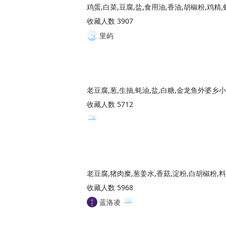
鸡蛋,白菜,豆腐,盐,食用油,香油,胡椒粉,鸡精,
收藏人数 3907
里屿
老豆腐,葱,生抽,蚝油,盐,白糖,金龙鱼外婆乡
收藏人数 5712
收藏人数 5968
蓝洛凌