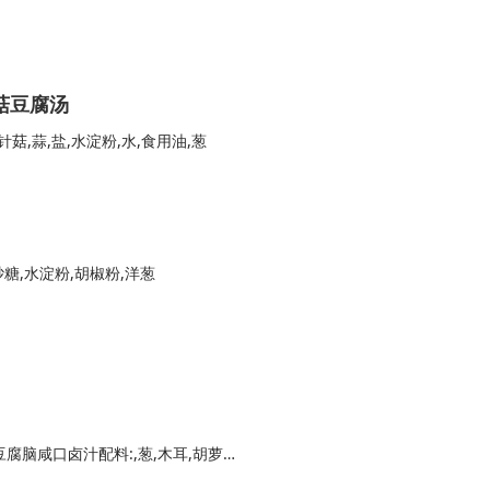
菇豆腐汤
针菇,蒜,盐,水淀粉,水,食用油,葱
砂糖,水淀粉,胡椒粉,洋葱
干黄豆,凉水,葡萄糖内酯,凉开水（冲内脂）,豆腐脑咸口卤汁配料:,葱,木耳,胡萝卜,金针菇,油,开水,生抽,老抽,蚝油,盐,胡椒粉,鸡精,鸡蛋,水淀粉,葱花,甜口:白糖