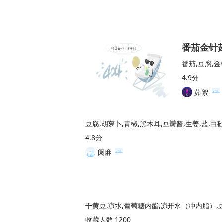
番茄金针
番茄,豆腐,金
4.9分
茹絮
豆腐,胡萝卜,青椒,黑木耳,豆瓣酱,生姜,盐,白
4.8分
阅麻
收藏人数 1200