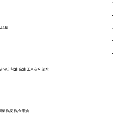
,鸡精
胡椒粉,蚝油,酱油,玉米淀粉,清水
,胡椒粉,淀粉,食用油