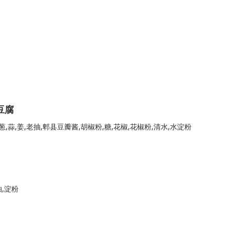
豆腐
葱,蒜,姜,老抽,郫县豆瓣酱,胡椒粉,糖,花椒,花椒粉,清水,水淀粉
抽,淀粉