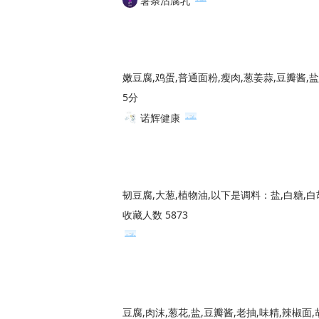
薯条沾腐乳
嫩豆腐,鸡蛋,普通面粉,瘦肉,葱姜蒜,豆瓣酱,盐
5分
诺辉健康
韧豆腐,大葱,植物油,以下是调料：盐,白糖,白
收藏人数 5873
豆腐,肉沫,葱花,盐,豆瓣酱,老抽,味精,辣椒面