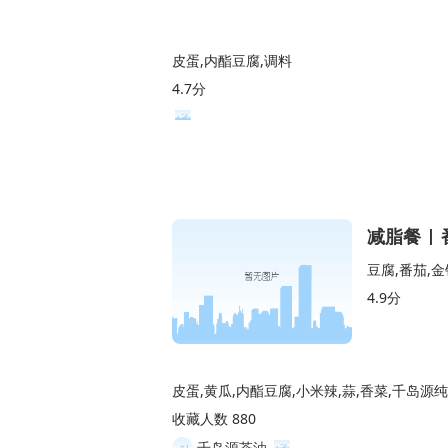
皮蛋,内酯豆腐,调料
4.7分
减脂餐 |
豆腐,番茄,金
4.9分
收藏人数 880
千岛源茶油