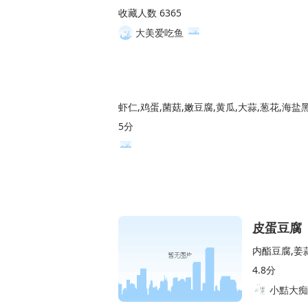
收藏人数 6365
大美爱吃鱼
虾仁,鸡蛋,菌菇,嫩豆腐,黄瓜,大蒜,葱花,海盐
5分
皮蛋豆腐
内酯豆腐,姜蒜
4.8分
小黠大痴