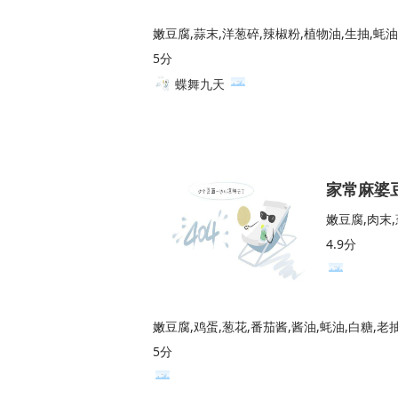
嫩豆腐,蒜末,洋葱碎,辣椒粉,植物油,生抽,蚝油
5分
蝶舞九天
家常麻婆
嫩豆腐,肉末,
4.9分
嫩豆腐,鸡蛋,葱花,番茄酱,酱油,蚝油,白糖,老
5分