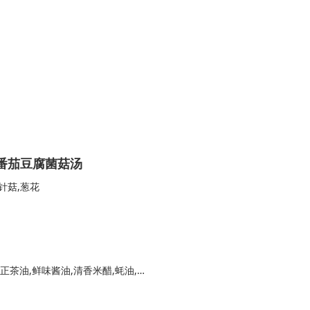
 番茄豆腐菌菇汤
针菇,葱花
皮蛋,黄瓜,内酯豆腐,小米辣,蒜,香菜,千岛源纯正茶油,鲜味酱油,清香米醋,蚝油,盐 、鸡精,白糖