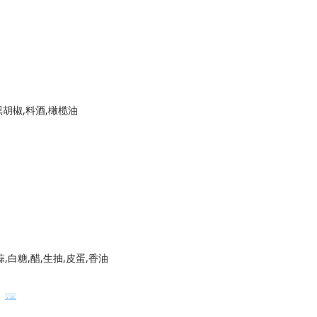
黑胡椒,料酒,橄榄油
,白糖,醋,生抽,皮蛋,香油