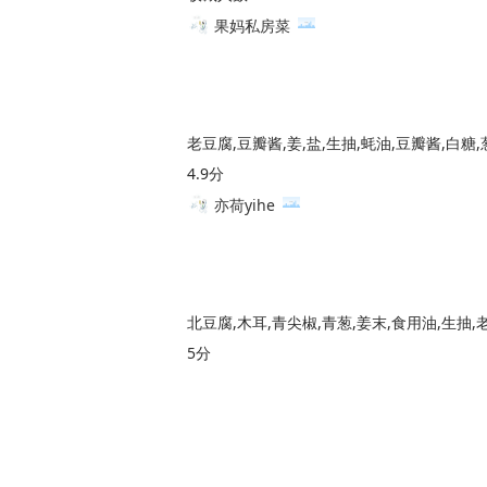
果妈私房菜
老豆腐,豆瓣酱,姜,盐,生抽,蚝油,豆瓣酱,白糖,
4.9分
亦荷yihe
北豆腐,木耳,青尖椒,青葱,姜末,食用油,生抽,
5分