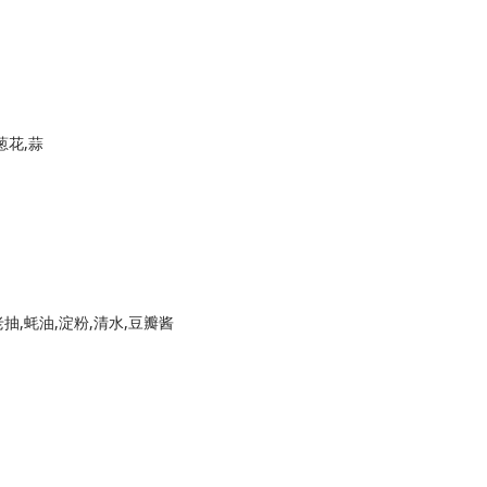
葱花,蒜
老抽,蚝油,淀粉,清水,豆瓣酱