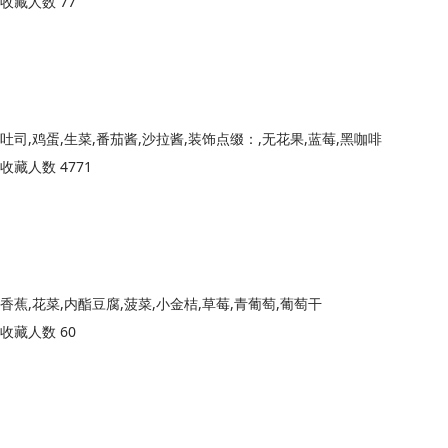
收藏人数 77
吐司,鸡蛋,生菜,番茄酱,沙拉酱,装饰点缀：,无花果,蓝莓,黑咖啡
收藏人数 4771
香蕉,花菜,内酯豆腐,菠菜,小金桔,草莓,青葡萄,葡萄干
收藏人数 60