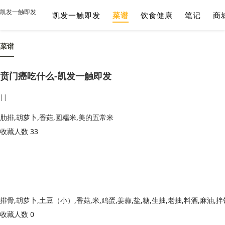
凯发一触即发
凯发一触即发
菜谱
饮食健康
笔记
商
菜谱
贲门癌吃什么-凯发一触即发
||
肋排,胡萝卜,香菇,圆糯米,美的五常米
收藏人数 33
排骨,胡萝卜,土豆（小）,香菇,米,鸡蛋,姜蒜,盐,糖,生抽,老抽,料酒,麻油,
收藏人数 0