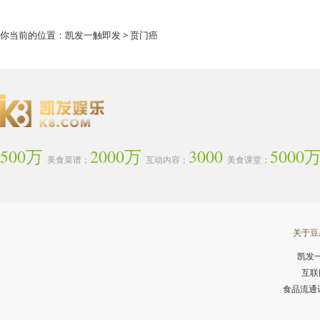
你当前的位置：
凯发一触即发
> 贲门癌
500万
2000万
3000
5000
美食菜谱；
互动内容；
美食课堂；
关于豆
凯发
互联
食品流通许可