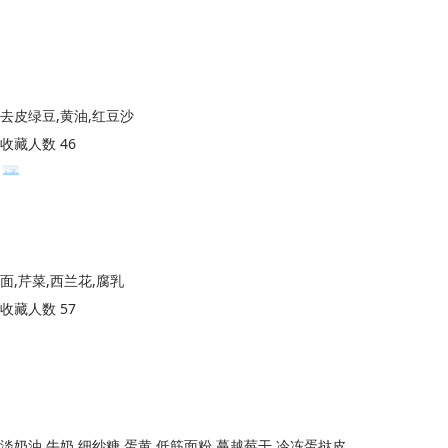
去皮绿豆,黄油,红豆沙
收藏人数 46
面,芹菜,西兰花,腐乳
收藏人数 57
淡奶油,牛奶,细纱糖,蛋黄,低筋面粉,蔓越莓干,冷冻蛋挞皮