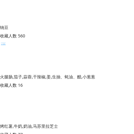
纳豆
收藏人数 560
火腿肠,茄子,蒜蓉,干辣椒,姜,生抽、蚝油、醋,小葱葱
收藏人数 16
烤红薯,牛奶,奶油,马苏里拉芝士