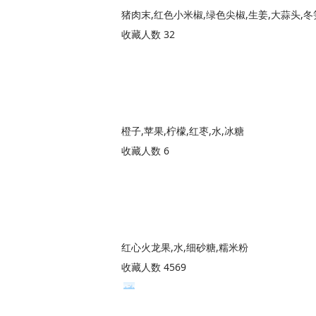
猪肉末,红色小米椒,绿色尖椒,生姜,大蒜头,
收藏人数 32
橙子,苹果,柠檬,红枣,水,冰糖
收藏人数 6
红心火龙果,水,细砂糖,糯米粉
收藏人数 4569