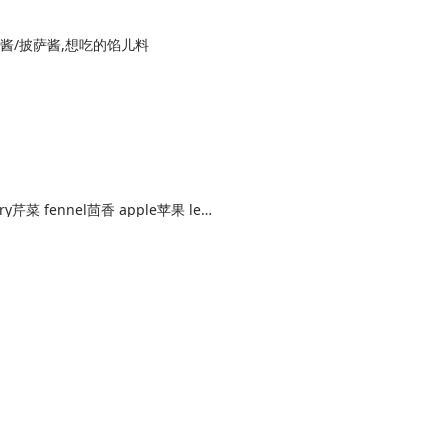
茄酱/披萨酱,想吃的馅儿料
kale 甘蓝 spinach菠菜 cucumber黄瓜 celery芹菜 fennel茴香 apple苹果 lemon柠檬 probiotic floracor 益生菌,apple苹果 carrots胡萝卜 beets甜菜根 grapefruit葡萄柚 lemon柠檬 ginger姜,apple苹果 carrots胡萝卜 beets甜菜根 grapefruit葡萄柚 lemon柠檬 ginger姜 pineapple 菠萝 orange 柳橙 apple苹果 mint 薄荷 lemon柠檬,cucumber黄瓜 pear 雪梨 celery芹菜 kale 甘蓝 spinach菠菜 parsley 西洋芹 lemon柠檬 spirulina螺旋藻,orange 柳橙 grapefruit葡萄柚 lemon柠檬 lemongrass香茅草,matcha 抹茶 cashew 腰果 agave 龙舌兰 dates 红枣