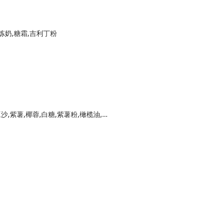
炼奶,糖霜,吉利丁粉
糯米粉（皮）,澄粉（皮）,纯牛奶（皮）,红豆沙,紫薯,椰蓉,白糖,紫薯粉,橄榄油,桂花