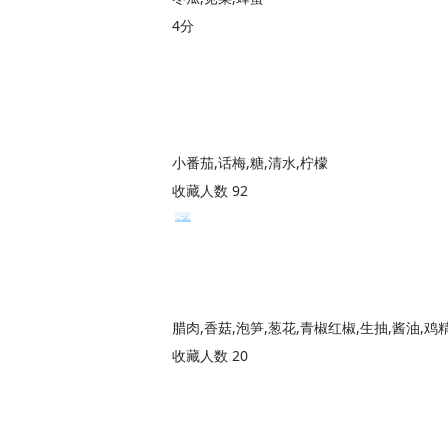
4分
小番茄,话梅,糖,清水,柠檬
收藏人数 92
腊肉,香菇,泡笋,葱花,青椒红椒,生抽,酱油,鸡
收藏人数 20