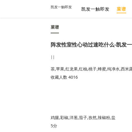
凯发一触即发
凯发一触即发
菜谱
菜谱
阵发性室性心动过速吃什么-凯发
||
茶,苹果,红龙果,红柚,桃子,蜂蜜,纯净水,西米
收藏人数 4016
鸡腿,彩椒,洋葱,茄子,孜然,辣椒粉,盐
5分