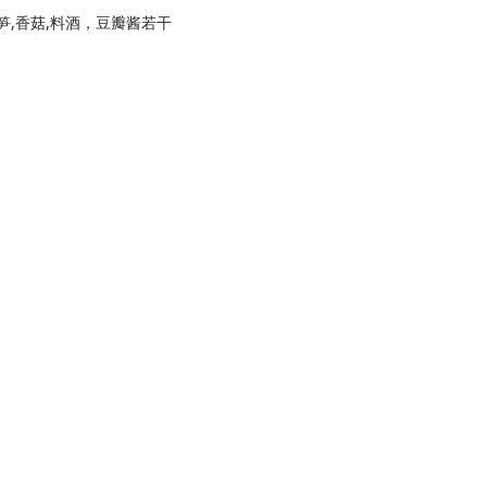
冬笋,香菇,料酒，豆瓣酱若干