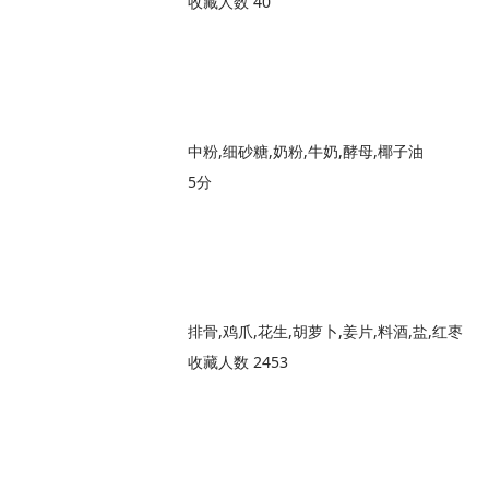
收藏人数 40
中粉,细砂糖,奶粉,牛奶,酵母,椰子油
5分
排骨,鸡爪,花生,胡萝卜,姜片,料酒,盐,红枣
收藏人数 2453