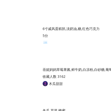
6寸戚风蛋糕胚,淡奶油,糖,红色巧克力
5分
蓓妮妈妈草莓果酱,鲜牛奶,白凉粉,白砂糖,葡
收藏人数 3162
木瓜甜甜
冬瓜,苋菜,蜂蜜