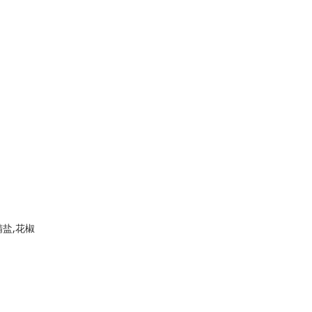
精盐,花椒