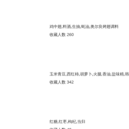
鸡中翅,料酒,生抽,蚝油,奥尔良烤翅调料
收藏人数 260
玉米青豆,西红柿,胡萝卜,火腿,香油,盐味精,
收藏人数 342
红糖,红枣,枸杞,当归