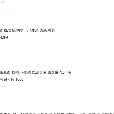
面粉,黄瓜,胡萝卜,花生米,大蒜,香菜
4.8分
豌豆面,核桃,花生,杏仁,黑芝麻,白芝麻,盐,小葱
收藏人数 1660