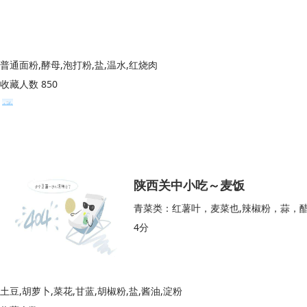
普通面粉,酵母,泡打粉,盐,温水,红烧肉
收藏人数 850
陕西关中小吃～麦饭
青菜类：红薯叶，麦菜也,辣椒粉，蒜，
4分
土豆,胡萝卜,菜花,甘蓝,胡椒粉,盐,酱油,淀粉