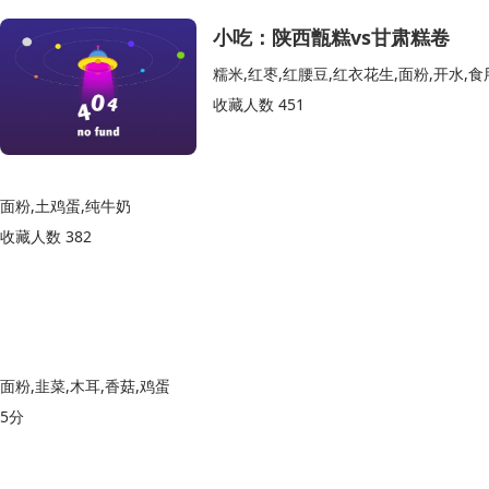
小吃：陕西甑糕vs甘肃糕卷
糯米,红枣,红腰豆,红衣花生,面粉,开水,食
收藏人数 451
面粉,土鸡蛋,纯牛奶
收藏人数 382
面粉,韭菜,木耳,香菇,鸡蛋
5分