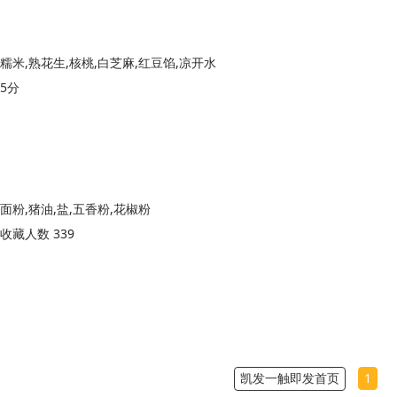
糯米,熟花生,核桃,白芝麻,红豆馅,凉开水
5分
面粉,猪油,盐,五香粉,花椒粉
收藏人数 339
凯发一触即发首页
1