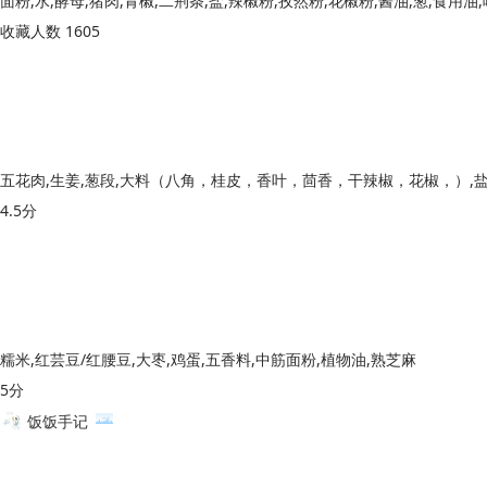
面粉,水,酵母,猪肉,青椒,二荆条,盐,辣椒粉,孜然粉,花椒粉,酱油,葱,食用油
收藏人数 1605
五花肉,生姜,葱段,大料（八角，桂皮，香叶，茴香，干辣椒，花椒，）,盐
4.5分
糯米,红芸豆/红腰豆,大枣,鸡蛋,五香料,中筋面粉,植物油,熟芝麻
5分
饭饭手记