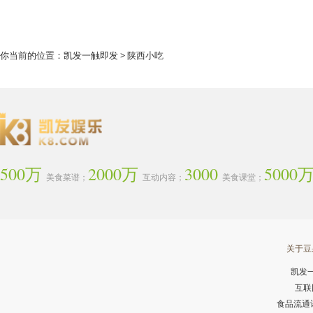
你当前的位置：
凯发一触即发
> 陕西小吃
500万
2000万
3000
5000
美食菜谱；
互动内容；
美食课堂；
关于豆
凯发
互联
食品流通许可