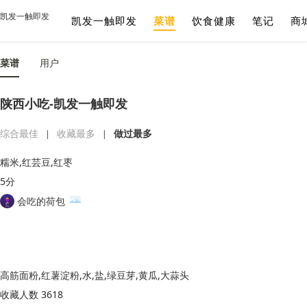
凯发一触即发
凯发一触即发
菜谱
饮食健康
笔记
商
菜谱
用户
陕西小吃-凯发一触即发
综合最佳
收藏最多
做过最多
|
|
糯米,红芸豆,红枣
5分
会吃的荷包
高筋面粉,红薯淀粉,水,盐,绿豆芽,黄瓜,大蒜头
收藏人数 3618