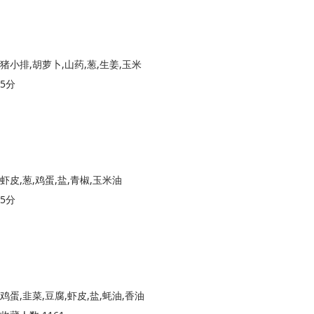
猪小排,胡萝卜,山药,葱,生姜,玉米
5分
虾皮,葱,鸡蛋,盐,青椒,玉米油
5分
鸡蛋,韭菜,豆腐,虾皮,盐,蚝油,香油