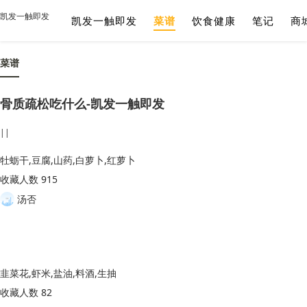
凯发一触即发
凯发一触即发
菜谱
饮食健康
笔记
商
菜谱
骨质疏松吃什么-凯发一触即发
||
牡蛎干,豆腐,山药,白萝卜,红萝卜
收藏人数 915
汤否
韭菜花,虾米,盐油,料酒,生抽
收藏人数 82