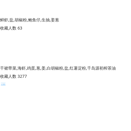
鲜虾,盐,胡椒粉,鲍鱼仔,生抽,姜葱
收藏人数 63
干裙带菜,海虾,鸡蛋,葱,姜,白胡椒粉,盐,红薯淀粉,千岛源初榨茶油
收藏人数 3277