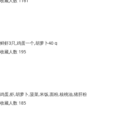
收藏人数 1161
鲜虾3只,鸡蛋一个,胡萝卜40 g
收藏人数 195
鸡蛋,虾,胡萝卜,菠菜,米饭,面粉,核桃油,猪肝粉
收藏人数 185