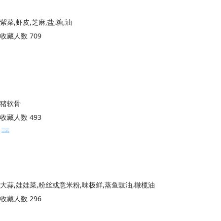
紫菜,虾皮,芝麻,盐,糖,油
收藏人数 709
猪软骨
收藏人数 493
大蒜,娃娃菜,粉丝或意米粉,味极鲜,蒸鱼豉油,橄榄油
收藏人数 296