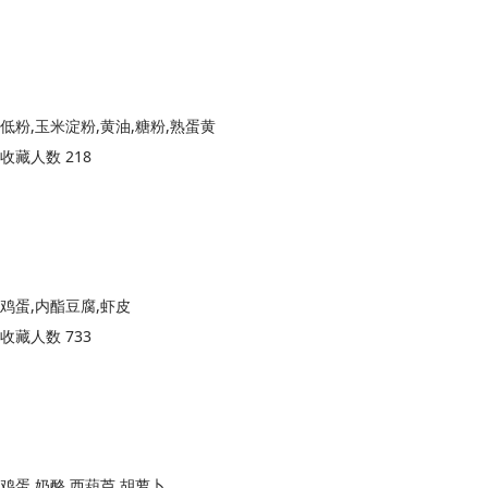
低粉,玉米淀粉,黄油,糖粉,熟蛋黄
收藏人数 218
鸡蛋,内酯豆腐,虾皮
收藏人数 733
鸡蛋,奶酪,西葫芦,胡萝卜