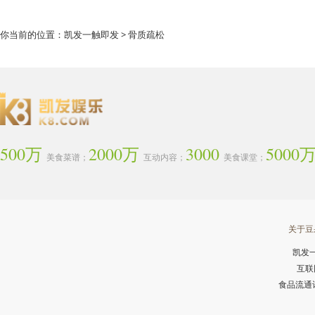
你当前的位置：
凯发一触即发
> 骨质疏松
500万
2000万
3000
5000
美食菜谱；
互动内容；
美食课堂；
关于豆
凯发
互联
食品流通许可