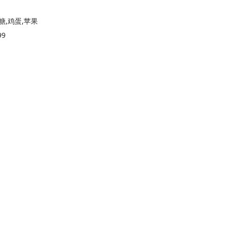
糖,鸡蛋,苹果
99