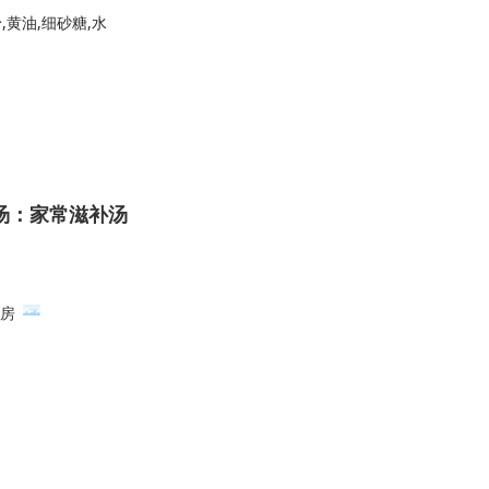
,黄油,细砂糖,水
汤：家常滋补汤
房