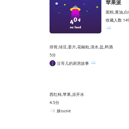
苹果派
面粉,黄油,白
收藏人数 14
排骨,绿豆,姜片,花椒粒,清水,盐,料酒
5分
泣哥儿的厨房故事
西红柿,苹果,凉开水
4.5分
姝susie