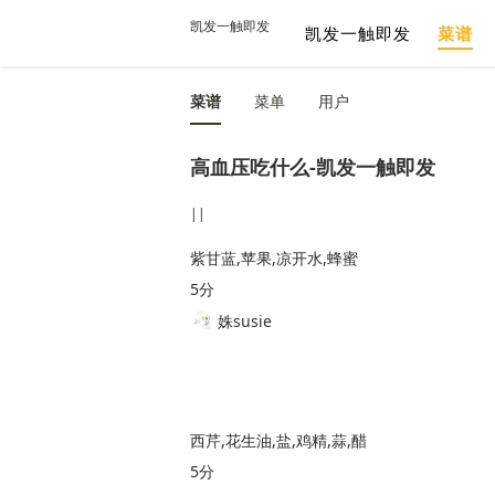
凯发一触即发
凯发一触即发
菜谱
菜谱
菜单
用户
高血压吃什么-凯发一触即发
||
紫甘蓝,苹果,凉开水,蜂蜜
5分
姝susie
西芹,花生油,盐,鸡精,蒜,醋
5分