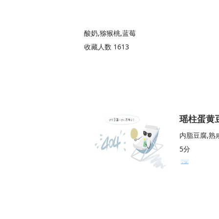
酸奶,猕猴桃,蓝莓
收藏人数 1613
瑶柱蛋黄
内脂豆腐,熟
5分