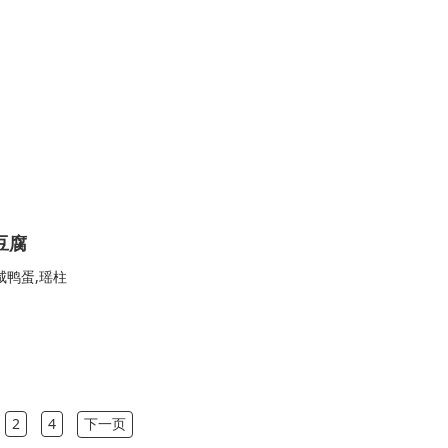
豆腐
咸鸭蛋,瑶柱
2
4
下一页