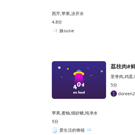
西芹,苹果,凉开水
4.8分
姝susie
荔枝肉#
里脊肉,鸡蛋,
5分
doreen2
苹果,蜜柚,细砂糖,纯净水
5分
爱生活的馋猫