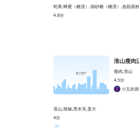
蛇果,蜂蜜（糖渍）,细砂糖（糖渍）,低筋面粉
4.8分
淮山瘦肉
瘦肉,淮山
4.5分
小五的厨
淮山,辣椒,黑木耳,姜片
4分