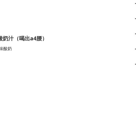
酸奶汁（喝出a4腰）
原味酸奶