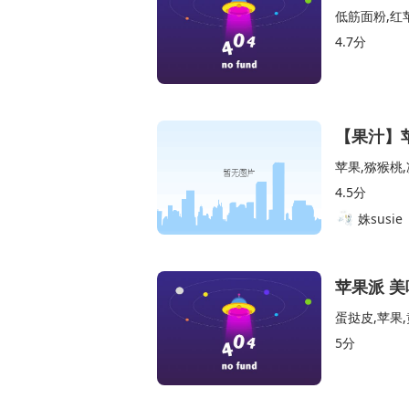
低筋面粉,红
4.7分
【果汁】
苹果,猕猴桃
4.5分
姝susie
苹果派 
蛋挞皮,苹果,
5分