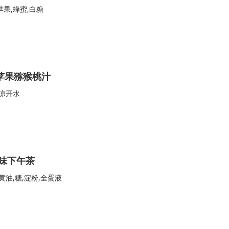
苹果,蜂蜜,白糖
苹果猕猴桃汁
,凉开水
美味下午茶
黄油,糖,淀粉,全蛋液