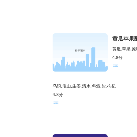
黄瓜苹果
黄瓜,苹果,
4.8分
乌鸡,淮山,生姜,清水,料酒,盐,枸杞
4.8分