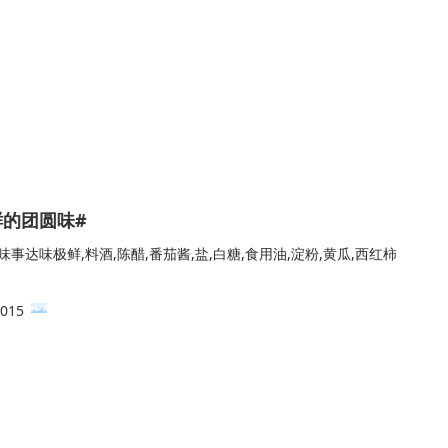
鲜的团圆味#
味事达味极鲜,料酒,陈醋,番茄酱,盐,白糖,食用油,淀粉,黄瓜,西红柿
015