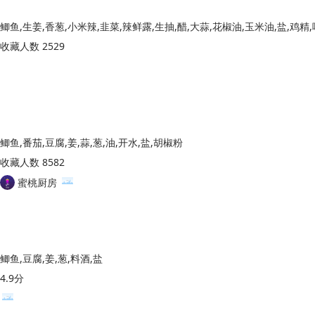
收藏人数 2529
鲫鱼,番茄,豆腐,姜,蒜,葱,油,开水,盐,胡椒粉
收藏人数 8582
蜜桃厨房
鲫鱼,豆腐,姜,葱,料酒,盐
4.9分