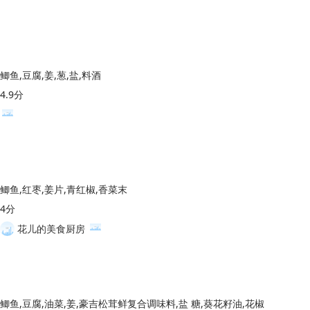
鲫鱼,豆腐,姜,葱,盐,料酒
4.9分
鲫鱼,红枣,姜片,青红椒,香菜末
4分
花儿的美食厨房
鲫鱼,豆腐,油菜,姜,豪吉松茸鲜复合调味料,盐 糖,葵花籽油,花椒