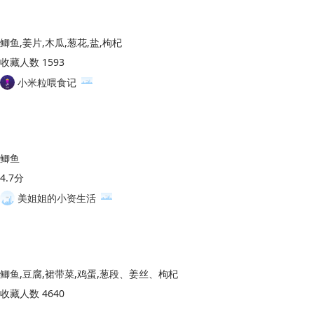
鲫鱼,姜片,木瓜,葱花,盐,枸杞
收藏人数 1593
小米粒喂食记
鲫鱼
4.7分
美姐姐的小资生活
鲫鱼,豆腐,裙带菜,鸡蛋,葱段、姜丝、枸杞
收藏人数 4640