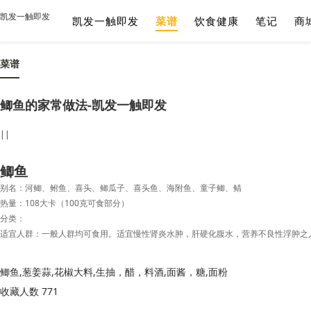
凯发一触即发
凯发一触即发
菜谱
饮食健康
笔记
商
菜谱
鲫鱼的家常做法-凯发一触即发
||
鲫鱼
别名：河鲫、鲋鱼、喜头、鲫瓜子、喜头鱼、海附鱼、童子鲫、鲭
热量：108大卡（100克可食部分）
分类：
鲫鱼,葱姜蒜,花椒大料,生抽，醋，料酒,面酱，糖,面粉
收藏人数 771