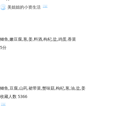
美姐姐的小资生活
鲫鱼,嫩豆腐,葱,姜,料酒,枸杞,盐,鸡蛋,香菜
5分
鲫鱼,豆腐,山药,裙带菜,蟹味菇,枸杞,葱,油,盐,姜
收藏人数 5366