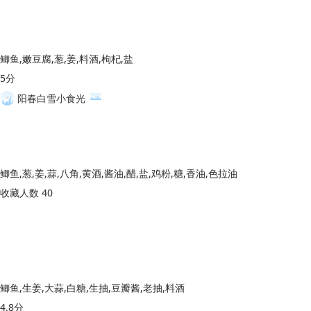
鲫鱼,嫩豆腐,葱,姜,料酒,枸杞,盐
5分
阳春白雪小食光
鲫鱼,葱,姜,蒜,八角,黄酒,酱油,醋,盐,鸡粉,糖,香油,色拉油
收藏人数 40
鲫鱼,生姜,大蒜,白糖,生抽,豆瓣酱,老抽,料酒
4.8分