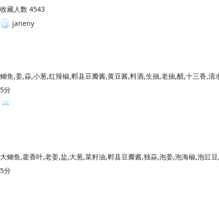
收藏人数 4543
janeny
鲫鱼,姜,蒜,小葱,红辣椒,郫县豆瓣酱,黄豆酱,料酒,生抽,老抽,醋,十三香,清
5分
5分