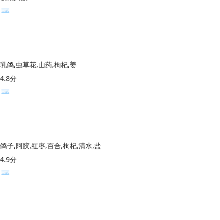
乳鸽,虫草花,山药,枸杞,姜
4.8分
鸽子,阿胶,红枣,百合,枸杞,清水,盐
4.9分