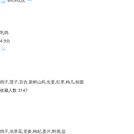
alice优优
乳鸽
4.9分
鸽子,莲子,百合,新鲜山药,生姜,红枣,枸几,桂圆
收藏人数 3147
鸽子,虫草花,党参,枸杞,姜片,料酒,盐