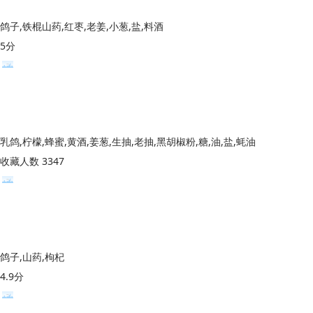
鸽子,铁棍山药,红枣,老姜,小葱,盐,料酒
5分
乳鸽,柠檬,蜂蜜,黄酒,姜葱,生抽,老抽,黑胡椒粉,糖,油,盐,蚝油
收藏人数 3347
鸽子,山药,枸杞
4.9分