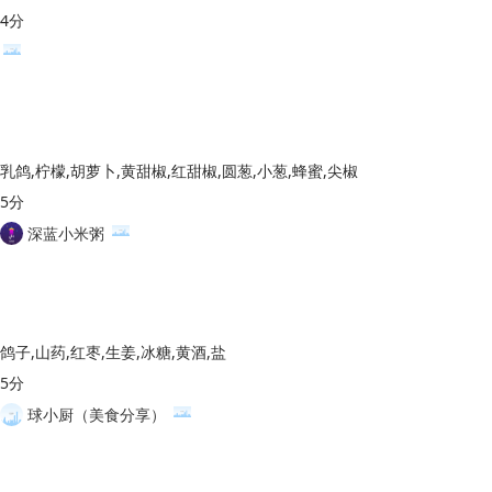
4分
乳鸽,柠檬,胡萝卜,黄甜椒,红甜椒,圆葱,小葱,蜂蜜,尖椒
5分
深蓝小米粥
鸽子,山药,红枣,生姜,冰糖,黄酒,盐
5分
球小厨（美食分享）