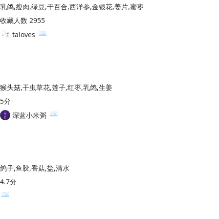
乳鸽,瘦肉,绿豆,干百合,西洋参,金银花,姜片,蜜枣
收藏人数 2955
taloves
猴头菇,干虫草花,莲子,红枣,乳鸽,生姜
5分
深蓝小米粥
鸽子,鱼胶,香菇,盐,清水
4.7分