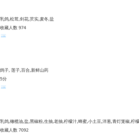
乳鸽,松茸,剑花,芡实,麦冬,盐
收藏人数 974
鸽子, 莲子,百合,新鲜山药
5分
乳鸽,橄榄油,盐,黑椒粉,生抽,老抽,柠檬汁,蜂蜜,小土豆,洋葱,青灯笼椒,柠
收藏人数 7092