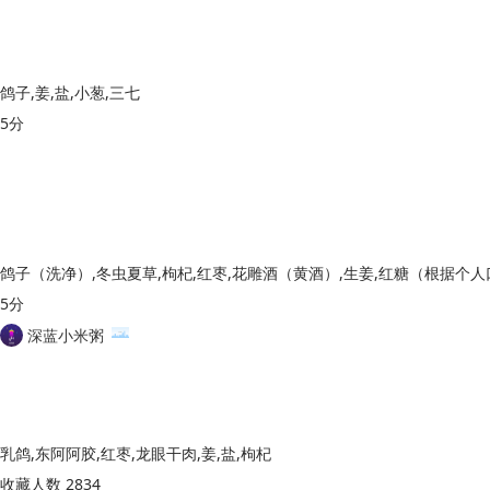
鸽子,姜,盐,小葱,三七
5分
5分
深蓝小米粥
乳鸽,东阿阿胶,红枣,龙眼干肉,姜,盐,枸杞
收藏人数 2834