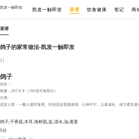
凯发一触即发
凯发一触即发
菜谱
饮食健康
笔记
商
菜谱
鸽子的家常做法-凯发一触即发
||
鸽子
别名：
热量：201大卡（100克可食部分）
分类：
适宜人群：一般人都可食用。特别适合肾虚体弱、心神不宁、儿童成长、体力透支者
鸽子,干香菇,木耳,海鲜菇,盐,清水,油,葱姜
5分