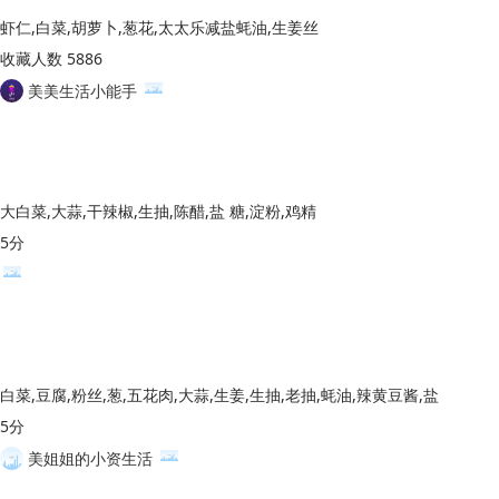
虾仁,白菜,胡萝卜,葱花,太太乐减盐蚝油,生姜丝
收藏人数 5886
美美生活小能手
大白菜,大蒜,干辣椒,生抽,陈醋,盐 糖,淀粉,鸡精
5分
白菜,豆腐,粉丝,葱,五花肉,大蒜,生姜,生抽,老抽,蚝油,辣黄豆酱,盐
5分
美姐姐的小资生活