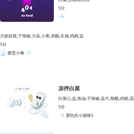
5分
大娃娃菜,干辣椒,大蒜,小葱,米醋,生抽,鸡精,盐
5分
蜜思小琳
凉拌白菜
白菜心,盐,热油,干辣椒,蒜片,陈醋,鸡精,花
5分
爱吃的小猫咪3