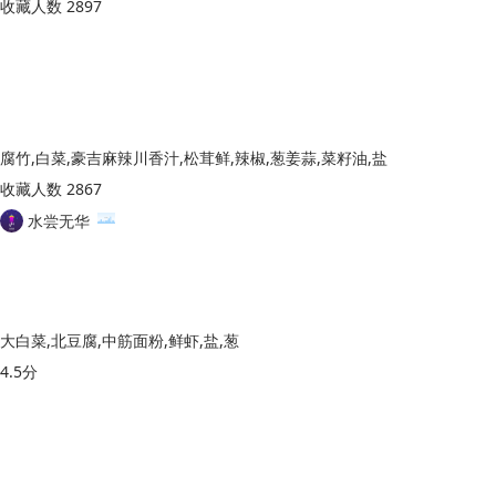
收藏人数 2897
腐竹,白菜,豪吉麻辣川香汁,松茸鲜,辣椒,葱姜蒜,菜籽油,盐
收藏人数 2867
水尝无华
大白菜,北豆腐,中筋面粉,鲜虾,盐,葱
4.5分