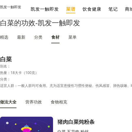
凯发一触即发
凯发一触即发
菜谱
饮食健康
笔记
商
白菜的功效-凯发一触即发
精选
最新
分类
食材
菜单
白菜
别名：
热量：18大卡（100克）
分类：
做法大全
营养功效
食物相克
猪肉白菜炖粉条
白菜,五花肉,粉丝