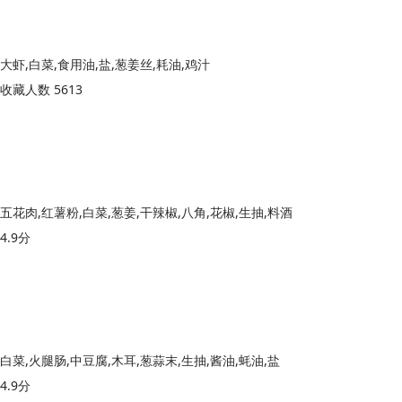
大虾,白菜,食用油,盐,葱姜丝,耗油,鸡汁
收藏人数 5613
五花肉,红薯粉,白菜,葱姜,干辣椒,八角,花椒,生抽,料酒
4.9分
白菜,火腿肠,中豆腐,木耳,葱蒜末,生抽,酱油,蚝油,盐
4.9分