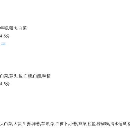
年糕,猪肉,白菜
4.6分
白菜,蒜头,盐,白糖,白醋,味精
4.5分
大白菜,大蒜,生姜,洋葱,苹果,梨,白萝卜,小葱,韭菜,粗盐,辣椒粉,清水适量