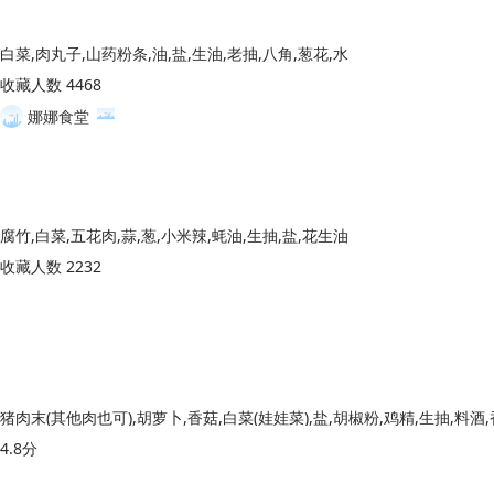
白菜,肉丸子,山药粉条,油,盐,生油,老抽,八角,葱花,水
收藏人数 4468
娜娜食堂
腐竹,白菜,五花肉,蒜,葱,小米辣,蚝油,生抽,盐,花生油
收藏人数 2232
4.8分