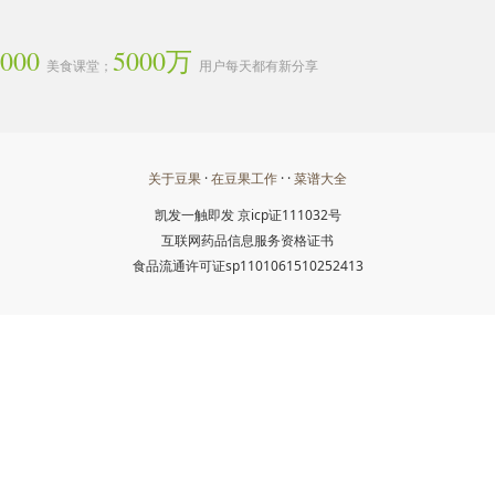
3000
5000万
美食课堂；
用户每天都有新分享
关于豆果
·
在豆果工作
· ·
菜谱大全
凯发一触即发
京icp证111032号
互联网药品信息服务资格证书
食品流通许可证sp1101061510252413