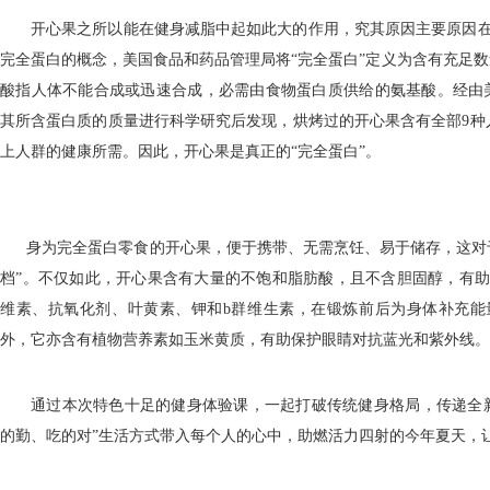
开心果之所以能在健身减脂中起如此大的作用，究其原因主要原因
完全蛋白的概念，美国食品和药品管理局将
“完全蛋白”定义为含有充足数
酸指人体不能合成或迅速合成，必需由食物蛋白质供给的氨基酸。经由
其所含蛋白质的质量进行科学研究后发现，烘烤过的开心果含有全部9种
上人群的健康所需。因此，开心果是真正的“完全蛋白”。
身为完全蛋白零食的开心果，便于携带、无需烹饪、易于储存，这对
档”。不仅如此，开心果含有大量的不饱和脂肪酸，且不含胆固醇，有
维素、抗氧化剂、叶黄素、钾和b群维生素，在锻炼前后为身体补充能
外，它亦含有植物营养素如玉米黄质，有助保护眼睛对抗蓝光和紫外线。
通过本次特色十足的健身体验课，一起打破传统健身格局，传递全
的勤、吃的对”生活方式带入每个人的心中，助燃活力四射的今年夏天，