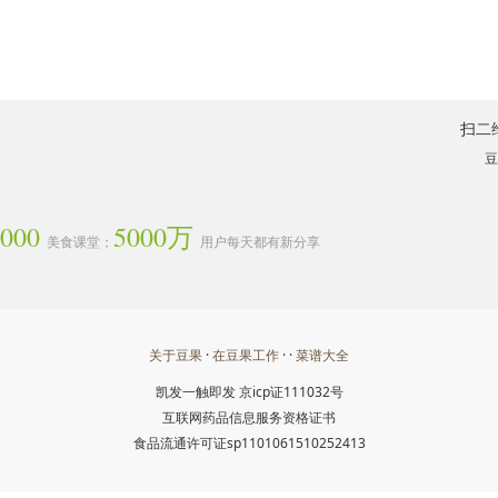
扫二
豆
3000
5000万
美食课堂；
用户每天都有新分享
关于豆果
·
在豆果工作
· ·
菜谱大全
凯发一触即发
京icp证111032号
互联网药品信息服务资格证书
食品流通许可证sp1101061510252413