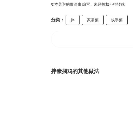
©本菜谱的做法由 编写，未经授权不得转载
分类：
拌
家常菜
快手菜
拌素捆鸡的其他做法