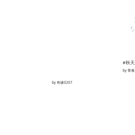
#秋
by
青春
by
奇缘0207