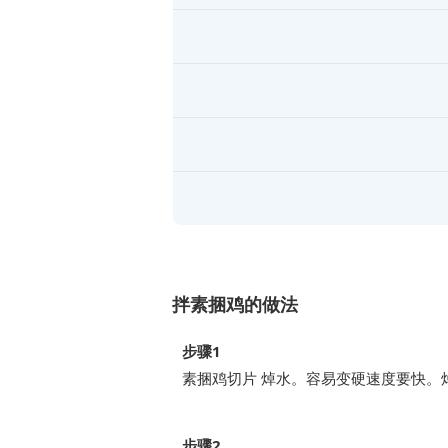
拌素捆鸡的做法
步骤1
素捆鸡切片 焯水。容易变硬速度要快。
步骤2