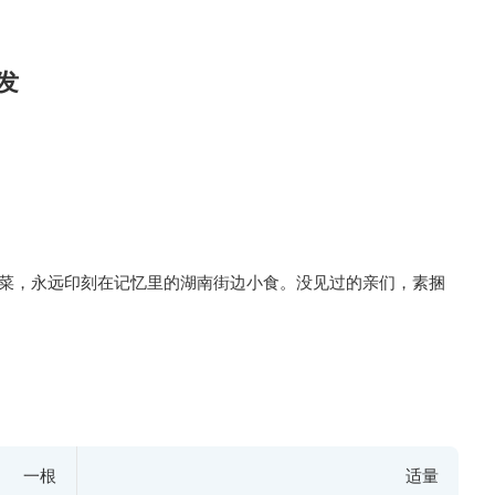
发
韭菜，永远印刻在记忆里的湖南街边小食。没见过的亲们，素捆
一根
适量