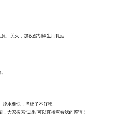
注意。关火，加孜然胡椒生抽耗油
动。
。焯水要快，煮硬了不好吃。
，大家搜索“豆果”可以直接查看我的菜谱！