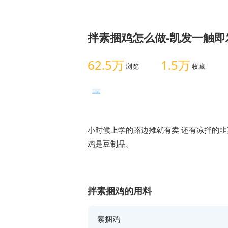
拌素捆鸡怎么做-凯发一触即
62.5万
1.5万
浏览
收藏
小时候上学的路边摊就有卖 还有凉拌的
拌素捆鸡的用料
素捆鸡