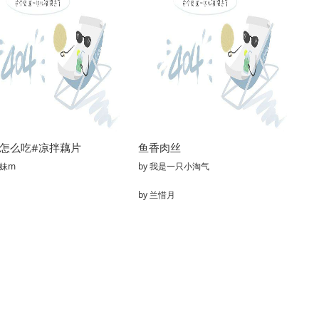
天怎么吃#凉拌藕片
鱼香肉丝
妹m
by
我是一只小淘气
by
兰惜月