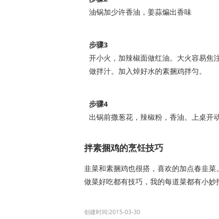
油锅加少许香油，姜蒜煸出香味
步骤3
开小火，加辣椒面做红油。大火容易焦
做拌汁。加入焯好水的素捆鸡拌匀。
步骤4
出锅前撒葱花，辣椒粉，香油。上桌开
拌素捆鸡的烹饪技巧
韭菜和素捆鸡也很搭，喜欢的加点春韭菜
做菜好吃都有技巧，我的每道菜都有小妙招
创建时间:2015-03-30