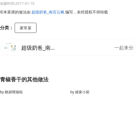
创建时间:2017-01-10
©本菜谱的做法由
超级奶爸_南宫云枫
编写，未经授权不得转载
分类：
家常菜
超级奶爸_南宫云枫
一起来分
青椒香干的其他做法
by
晓厨喂猫啦
by
婧家小厨