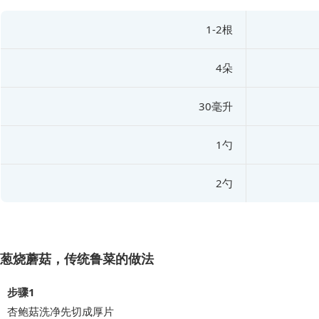
1-2根
4朵
30毫升
1勺
2勺
葱烧蘑菇，传统鲁菜的做法
步骤1
杏鲍菇洗净先切成厚片