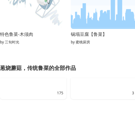
特色鲁菜-木须肉
锅塌豆腐【鲁菜】
by
三旬时光
by
蜜桃厨房
葱烧蘑菇，传统鲁菜的全部作品
175
3