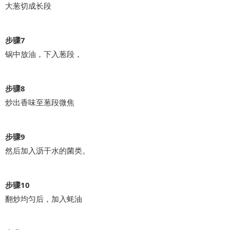
大葱切成长段
步骤7
锅中放油，下入葱段，
步骤8
炒出香味至葱段微焦
步骤9
然后加入沥干水的菌类。
步骤10
翻炒均匀后，加入蚝油