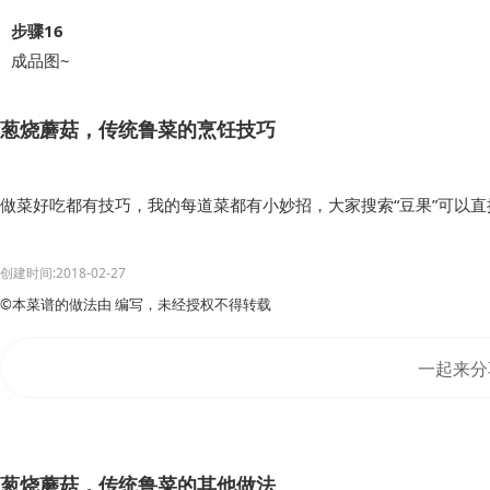
步骤16
成品图~
葱烧蘑菇，传统鲁菜的烹饪技巧
做菜好吃都有技巧，我的每道菜都有小妙招，大家搜索“豆果”可以
创建时间:2018-02-27
©本菜谱的做法由 编写，未经授权不得转载
一起来分
葱烧蘑菇，传统鲁菜的其他做法