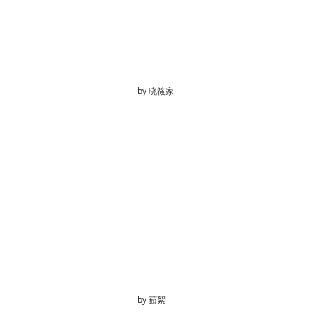
by
晓筱家
by
茹絮