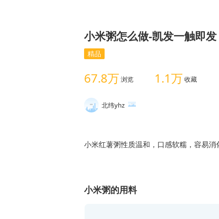
小米粥怎么做-凯发一触即发
精品
67.8万
1.1万
浏览
收藏
北纬yhz
小米粥的用料