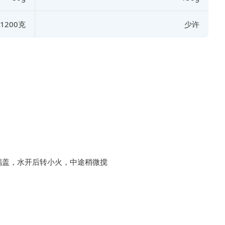
1200克
少许
锅盖，水开后转小火，中途稍微搅