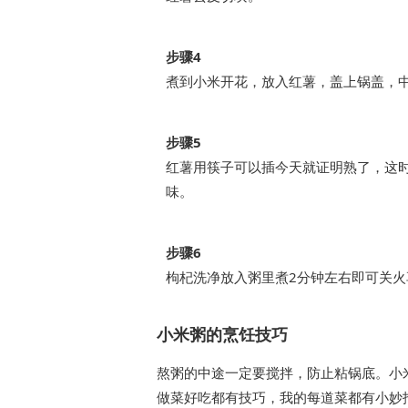
步骤4
煮到小米开花，放入红薯，盖上锅盖，
步骤5
红薯用筷子可以插今天就证明熟了，这
味。
步骤6
枸杞洗净放入粥里煮2分钟左右即可关火
小米粥的烹饪技巧
熬粥的中途一定要搅拌，防止粘锅底。小米
做菜好吃都有技巧，我的每道菜都有小妙招