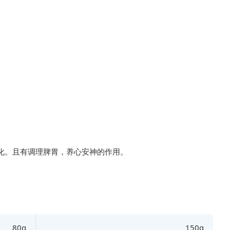
80g
150g