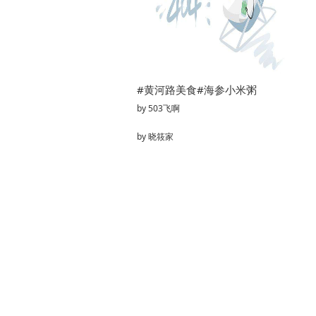
#黄河路美食#海参小米粥
by
503飞啊
by
晓筱家