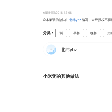
创建时间:2018-12-08
©本菜谱的做法由
北纬yhz
编写，未经授权不得
分类：
粥
早餐
晚餐
失
北纬yhz
小米粥的其他做法