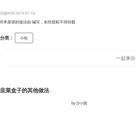
创建时间:2019-07-18
©本菜谱的做法由 编写，未经授权不得转载
分类：
小吃
一起来分
韭菜盒子的其他做法
by
沙小囡