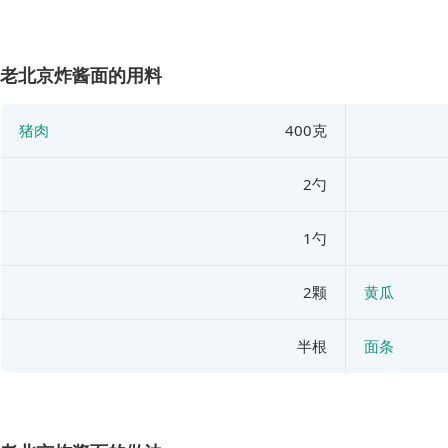
老北京炸酱面的用料
猪肉
400克
2勺
1勺
2颗
黄瓜
半根
面条