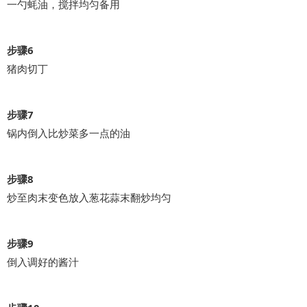
一勺蚝油，搅拌均匀备用
步骤6
猪肉切丁
步骤7
锅内倒入比炒菜多一点的油
步骤8
炒至肉末变色放入葱花蒜末翻炒均匀
步骤9
倒入调好的酱汁