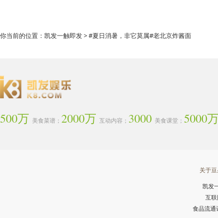
你当前的位置：
凯发一触即发
> #夏日消暑，非它莫属#老北京炸酱面
500万
2000万
3000
5000
美食菜谱；
互动内容；
美食课堂；
关于豆
凯发
互联
食品流通许可