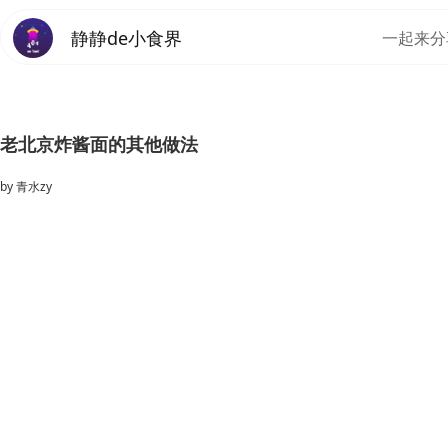
静静de小食界
一起来分
老北京炸酱面的其他做法
by
青水zy