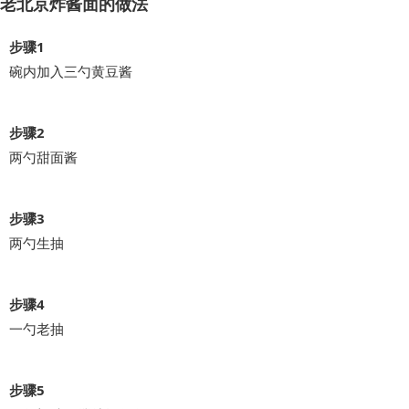
老北京炸酱面的做法
步骤1
碗内加入三勺黄豆酱
步骤2
两勺甜面酱
步骤3
两勺生抽
步骤4
一勺老抽
步骤5