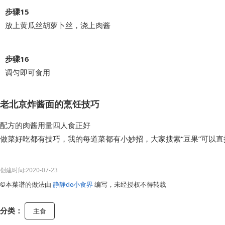
步骤15
放上黄瓜丝胡萝卜丝，浇上肉酱
步骤16
调匀即可食用
老北京炸酱面的烹饪技巧
配方的肉酱用量四人食正好
做菜好吃都有技巧，我的每道菜都有小妙招，大家搜索“豆果”可以
创建时间:2020-07-23
©本菜谱的做法由
静静de小食界
编写，未经授权不得转载
分类：
主食