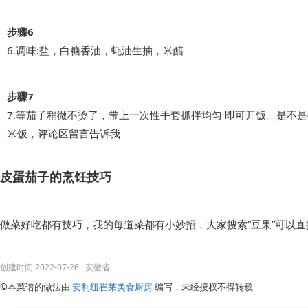
步骤6
6.调味:盐，白糖香油，蚝油生抽，米醋
步骤7
7.等茄子稍微不烫了，带上一次性手套抓拌均匀 即可开饭。是不
米饭，评论区留言告诉我
皮蛋茄子的烹饪技巧
做菜好吃都有技巧，我的每道菜都有小妙招，大家搜索“豆果”可以
创建时间:2022-07-26
· 安徽省
©本菜谱的做法由
安利纽崔莱美食厨房
编写，未经授权不得转载