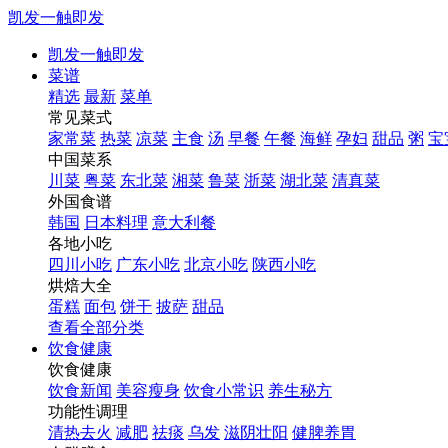
凯发一触即发
凯发一触即发
菜谱
精选
最新
菜单
常见菜式
家常菜
热菜
凉菜
主食
汤
早餐
午餐
海鲜
孕妇
甜品
粥
宝
中国菜系
川菜
粤菜
东北菜
湘菜
鲁菜
浙菜
湖北菜
清真菜
外国食谱
韩国
日本料理
意大利餐
各地小吃
四川小吃
广东小吃
北京小吃
陕西小吃
烘焙大全
蛋糕
面包
饼干
披萨
甜品
查看全部分类
饮食健康
饮食健康
饮食新闻
美容瘦身
饮食小常识
养生秘方
功能性调理
清热去火
减肥
祛痰
乌发
滋阴壮阳
健脾养胃