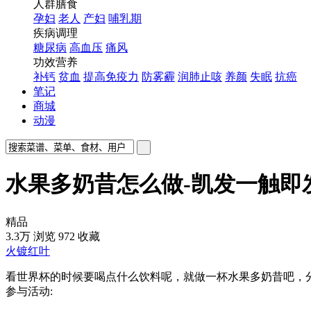
人群膳食
孕妇
老人
产妇
哺乳期
疾病调理
糖尿病
高血压
痛风
功效营养
补钙
贫血
提高免疫力
防雾霾
润肺止咳
养颜
失眠
抗癌
笔记
商城
动漫
水果多奶昔怎么做-凯发一触即
精品
3.3万
浏览
972
收藏
火镀红叶
看世界杯的时候要喝点什么饮料呢，就做一杯水果多奶昔吧，
参与活动: