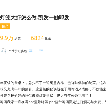
灯笼大虾怎么做-凯发一触即发
精品
9.9万
6824
浏览
收藏
个性胜过姿色
年夜饭的餐桌上，总少不了一道寓意吉祥、色香味俱佳的硬菜。这次
味又充满年味的菜肴。这道菜的秘诀就在于用啤酒来煮虾，不仅能
神奇？把煮好的虾仁做成灯笼形状，也太有年夜饭氛围了！
啤酒我家一直在喝pbr蓝带啤酒 pbr蓝带啤酒甄选进口酒花与大麦