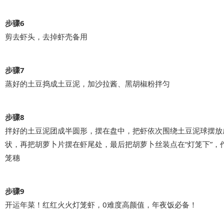
步骤6
剪去虾头，去掉虾壳备用
步骤7
蒸好的土豆捣成土豆泥，加沙拉酱、黑胡椒粉拌匀
步骤8
拌好的土豆泥团成半圆形，摆在盘中，把虾依次围绕土豆泥球摆放
状，再把胡萝卜片摆在虾尾处，最后把胡萝卜丝装点在“灯笼下”，
笼穗
步骤9
开运年菜！红红火火灯笼虾，0难度高颜值，年夜饭必备！