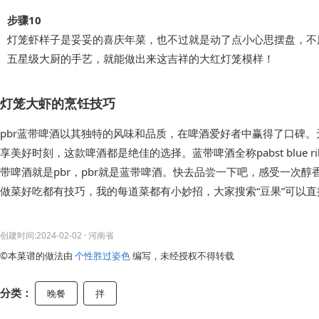
步骤10
灯笼虾样子是妥妥的喜庆年菜，也不过就是动了点小心思摆盘，不
五星级大厨的手艺，就能做出来这吉祥的大红灯笼模样！
灯笼大虾的烹饪技巧
pbr蓝带啤酒以其独特的风味和品质，在啤酒爱好者中赢得了口碑
享美好时刻，这款啤酒都是绝佳的选择。蓝带啤酒全称pabst blue ri
带啤酒就是pbr，pbr就是蓝带啤酒。快去品尝一下吧，感受一次醇
做菜好吃都有技巧，我的每道菜都有小妙招，大家搜索“豆果”可以
创建时间:2024-02-02
· 河南省
©本菜谱的做法由
个性胜过姿色
编写，未经授权不得转载
分类：
晚餐
拌