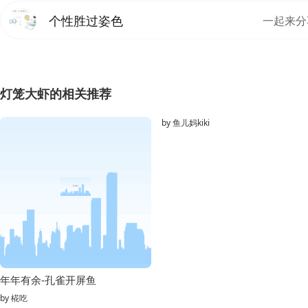
个性胜过姿色
一起来分
灯笼大虾的相关推荐
by
鱼儿妈kiki
年年有余-孔雀开屏鱼
by
椛吃