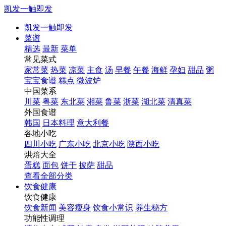
凯发一触即发
凯发一触即发
菜谱
精选
最新
菜单
常见菜式
家常菜
热菜
凉菜
主食
汤
早餐
午餐
海鲜
孕妇
甜品
粥
宝宝食谱
糕点
微波炉
中国菜系
川菜
粤菜
东北菜
湘菜
鲁菜
浙菜
湖北菜
清真菜
外国食谱
韩国
日本料理
意大利餐
各地小吃
四川小吃
广东小吃
北京小吃
陕西小吃
烘焙大全
蛋糕
面包
饼干
披萨
甜品
查看全部分类
饮食健康
饮食健康
饮食新闻
美容瘦身
饮食小常识
养生秘方
功能性调理