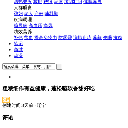
清热去火
减肥
祛痰
乌发
滋阴壮阳
健脾养胃
人群膳食
孕妇
老人
产妇
哺乳期
疾病调理
糖尿病
高血压
痛风
功效营养
补钙
贫血
提高免疫力
防雾霾
润肺止咳
养颜
失眠
抗癌
笔记
商城
动漫
粗粮细作有益健康，蓬松暄软香甜好吃
245
创建时间:3天前 · 辽宁
评论