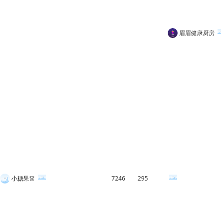
756
32
眉眉健康厨房
小糖果👗
7246
295