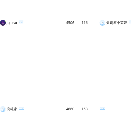
jujurai
4506
116
天蝎座小菜姬
晓筱家
4680
153