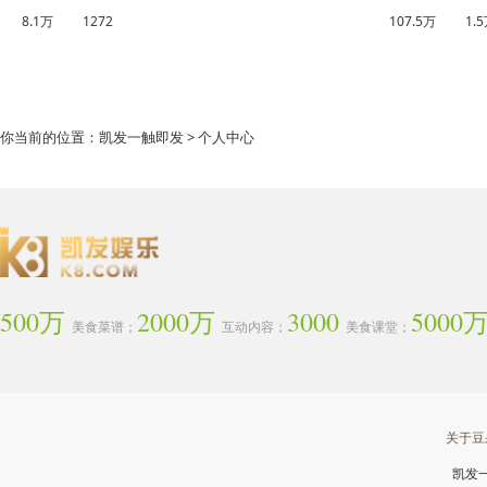
8.1万
1272
107.5万
1.
你当前的位置：
凯发一触即发
> 个人中心
500万
2000万
3000
5000
美食菜谱；
互动内容；
美食课堂；
关于豆
凯发