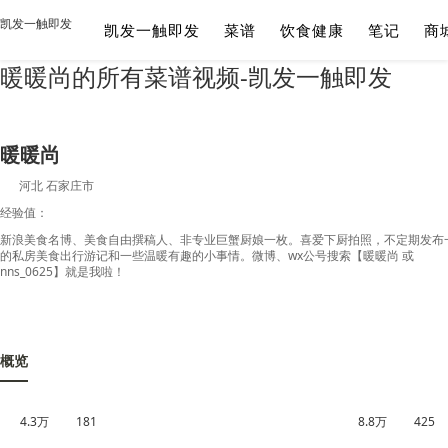
凯发一触即发
凯发一触即发
菜谱
饮食健康
笔记
商
暖暖尚的所有菜谱视频-凯发一触即发
暖暖尚
河北 石家庄市
经验值：
新浪美食名博、美食自由撰稿人、非专业巨蟹厨娘一枚。喜爱下厨拍照，不定期发布
的私房美食出行游记和一些温暖有趣的小事情。微博、wx公号搜索【暖暖尚 或
nns_0625】就是我啦！
概览
4.3万
181
8.8万
425